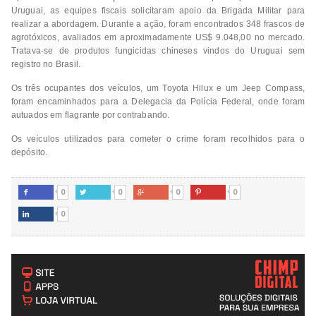
Uruguai, as equipes fiscais solicitaram apoio da Brigada Militar para
realizar a abordagem. Durante a ação, foram encontrados 348 frascos de
agrotóxicos, avaliados em aproximadamente US$ 9.048,00 no mercado.
Tratava-se de produtos fungicidas chineses vindos do Uruguai sem
registro no Brasil.
Os três ocupantes dos veículos, um Toyota Hilux e um Jeep Compass,
foram encaminhados para a Delegacia da Polícia Federal, onde foram
autuados em flagrante por contrabando.
Os veículos utilizados para cometer o crime foram recolhidos para o
depósito.
0
0
0
0




0
