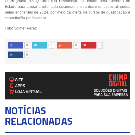
O Programa RS Qualificação Recomeçar foi criado pelo Governo do
Estado para apoiar a retomada socioeconômica dos municípios atingidos
pelas enchentes de 2024, por meio da oferta de cursos de qualificação e
capacitação profissional.
Foto: Volmer Perez
0
0
0
0




0

NOTÍCIAS
RELACIONADAS