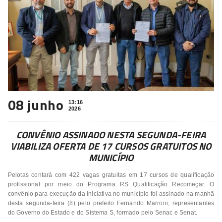
08 junho
13:16
2026
CONVÊNIO ASSINADO NESTA SEGUNDA-FEIRA
VIABILIZA OFERTA DE 17 CURSOS GRATUITOS NO
MUNICÍPIO
Pelotas contará com 422 vagas gratuitas em 17 cursos de qualificação
profissional por meio do Programa RS Qualificação Recomeçar. O
convênio para execução da iniciativa no município foi assinado na manhã
desta segunda-feira (8) pelo prefeito Fernando Marroni, representantes
do Governo do Estado e do Sistema S, formado pelo Senac e Senat.