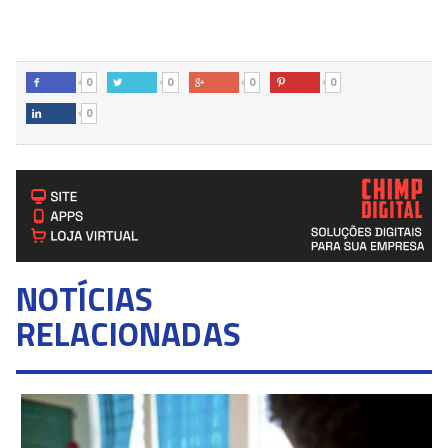
0
0
0
0




0

NOTÍCIAS
RELACIONADAS