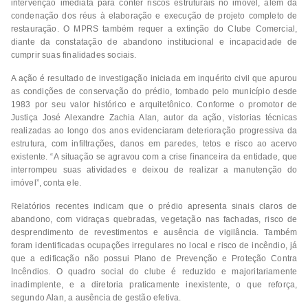
intervenção imediata para conter riscos estruturais no imóvel, além da
condenação dos réus à elaboração e execução de projeto completo de
restauração. O MPRS também requer a extinção do Clube Comercial,
diante da constatação de abandono institucional e incapacidade de
cumprir suas finalidades sociais.
A ação é resultado de investigação iniciada em inquérito civil que apurou
as condições de conservação do prédio, tombado pelo município desde
1983 por seu valor histórico e arquitetônico. Conforme o promotor de
Justiça José Alexandre Zachia Alan, autor da ação, vistorias técnicas
realizadas ao longo dos anos evidenciaram deterioração progressiva da
estrutura, com infiltrações, danos em paredes, tetos e risco ao acervo
existente. “A situação se agravou com a crise financeira da entidade, que
interrompeu suas atividades e deixou de realizar a manutenção do
imóvel”, conta ele.
Relatórios recentes indicam que o prédio apresenta sinais claros de
abandono, com vidraças quebradas, vegetação nas fachadas, risco de
desprendimento de revestimentos e ausência de vigilância. Também
foram identificadas ocupações irregulares no local e risco de incêndio, já
que a edificação não possui Plano de Prevenção e Proteção Contra
Incêndios. O quadro social do clube é reduzido e majoritariamente
inadimplente, e a diretoria praticamente inexistente, o que reforça,
segundo Alan, a ausência de gestão efetiva.