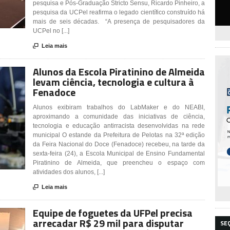
pesquisa e Pós-Graduação Stricto Sensu, Ricardo Pinheiro, a
pesquisa da UCPel reafirma o legado científico construído há
mais de seis décadas. “A presença de pesquisadores da
UCPel no [...]

Leia mais
Alunos da Escola Piratinino de Almeida
levam ciência, tecnologia e cultura à
Fenadoce
Alunos exibiram trabalhos do LabMaker e do NEABI,
aproximando a comunidade das iniciativas de ciência,
tecnologia e educação antirracista desenvolvidas na rede
municipal O estande da Prefeitura de Pelotas na 32ª edição
da Feira Nacional do Doce (Fenadoce) recebeu, na tarde da
sexta-feira (24), a Escola Municipal de Ensino Fundamental
Piratinino de Almeida, que preencheu o espaço com
atividades dos alunos, [...]

Leia mais
Equipe de foguetes da UFPel precisa
arrecadar R$ 29 mil para disputar
SE