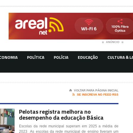
ANÚNCIO
CONOMIA
POLÍTICA
POLÍCIA
EDUCAÇÃO
CULTURA & L
⌂
VOLTAR PARA PÁGINA INICIAL

SE INSCREVA NO FEED RSS
Pelotas registra melhora no
desempenho da educação Básica
Escolas da rede municipal superam em 2025 a média de
2023 As escolas da rede municipal de ensino tiveram um