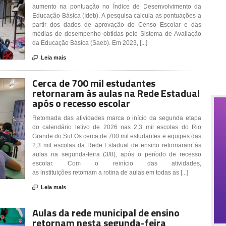
aumento na pontuação no Índice de Desenvolvimento da
Educação Básica (Ideb). A pesquisa calcula as pontuações a
partir dos dados de aprovação do Censo Escolar e das
médias de desempenho obtidas pelo Sistema de Avaliação
da Educação Básica (Saeb). Em 2023, [...]

Leia mais
Cerca de 700 mil estudantes
retornaram às aulas na Rede Estadual
após o recesso escolar
Retomada das atividades marca o início da segunda etapa
do calendário letivo de 2026 nas 2,3 mil escolas do Rio
Grande do Sul Os cerca de 700 mil estudantes e equipes das
2,3 mil escolas da Rede Estadual de ensino retornaram às
aulas na segunda-feira (3/8), após o período de recesso
escolar. Com o reinício das atividades,
as instituições retomam a rotina de aulas em todas as [...]

Leia mais
Aulas da rede municipal de ensino
retornam nesta segunda-feira