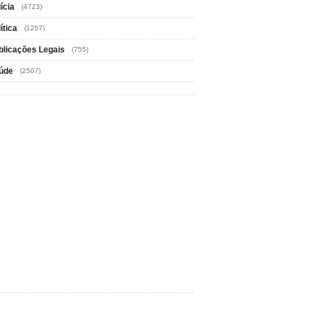
ícia
(4723)
ítica
(1257)
blicações Legais
(755)
úde
(2507)