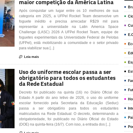
maior competição da América Latina
Br
Após conquistar um lugar entre os 10 melhores de sua
categoria em 2025, a UFPel Rocket Team desenvolve um
Ci
foguete inédito e precisa arrecadar R$29 mil para
Cu
representar a universidade na Latin America Space
Challenge (LASC) 2026 A UFPel Rocket Team, equipe de
E.
foguetes experimentais da Universidade Federal de Pelotas
(UFPel), está mobilizando a comunidade e o setor privado
Ec
para viabilizar sua [...]
Ed

Leia mais
Es
Uso do uniforme escolar passa a ser
Es
obrigatório para todos os estudantes
Fa
da Rede Estadual
Fu
Decreto foi publicado na quinta (16) no Diário Oficial do
Estado A partir do ano letivo de 2026, o uso do uniforme
Ho
escolar fornecido pela Secretaria da Educação (Seduc)
Int
passa a ser obrigatório para todos os estudantes
matriculados na Rede Estadual. O decreto, determinando a
Pa
obrigatoriedade, foi publicado no Diário Oficial do Estado
(DOE) na quinta-feira (16/7). Com isso, a entrada dos [...]
Po
Leia mais