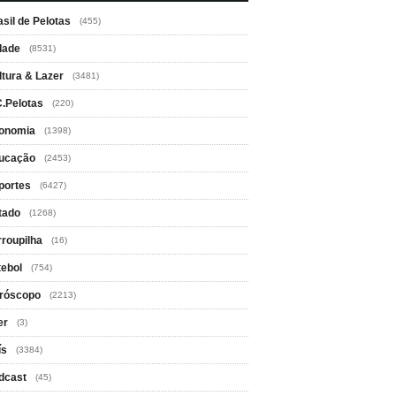
asil de Pelotas
(455)
dade
(8531)
ltura & Lazer
(3481)
C.Pelotas
(220)
onomia
(1398)
ucação
(2453)
portes
(6427)
tado
(1268)
rroupilha
(16)
tebol
(754)
róscopo
(2213)
er
(3)
ís
(3384)
dcast
(45)