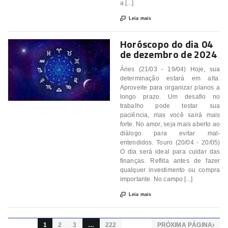
a [...]

Leia mais
Horóscopo do dia 04
de dezembro de 2024
Áries (21/03 - 19/04) Hoje, sua
determinação estará em alta.
Aproveite para organizar planos a
longo prazo. Um desafio no
trabalho pode testar sua
paciência, mas você sairá mais
forte. No amor, seja mais aberto ao
diálogo para evitar mal-
entendidos. Touro (20/04 - 20/05)
O dia será ideal para cuidar das
finanças. Reflita antes de fazer
qualquer investimento ou compra
importante. No campo [...]

Leia mais
1
2
3
…
222
PRÓXIMA PÁGINA
