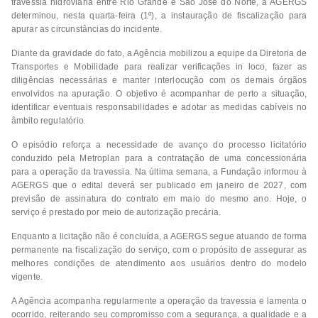
travessia hidroviária entre Rio Grande e São José do Norte, a AGERGS
determinou, nesta quarta-feira (1º), a instauração de fiscalização para
apurar as circunstâncias do incidente.
Diante da gravidade do fato, a Agência mobilizou a equipe da Diretoria de
Transportes e Mobilidade para realizar verificações in loco, fazer as
diligências necessárias e manter interlocução com os demais órgãos
envolvidos na apuração. O objetivo é acompanhar de perto a situação,
identificar eventuais responsabilidades e adotar as medidas cabíveis no
âmbito regulatório.
O episódio reforça a necessidade de avanço do processo licitatório
conduzido pela Metroplan para a contratação de uma concessionária
para a operação da travessia. Na última semana, a Fundação informou à
AGERGS que o edital deverá ser publicado em janeiro de 2027, com
previsão de assinatura do contrato em maio do mesmo ano. Hoje, o
serviço é prestado por meio de autorização precária.
Enquanto a licitação não é concluída, a AGERGS segue atuando de forma
permanente na fiscalização do serviço, com o propósito de assegurar as
melhores condições de atendimento aos usuários dentro do modelo
vigente.
A Agência acompanha regularmente a operação da travessia e lamenta o
ocorrido, reiterando seu compromisso com a segurança, a qualidade e a