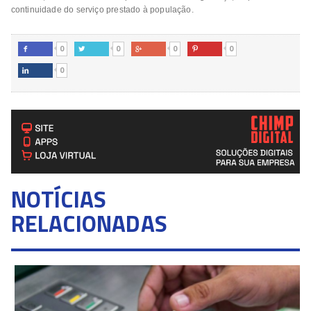
continuidade do serviço prestado à população.
0
0
0
0




0

NOTÍCIAS
RELACIONADAS