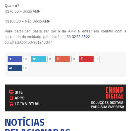
Quanto?
R$70,00 – Sócio AMP
R$100,00 – Não Sócio AMP
Para participar, basta ser sócio da AMP e entrar em contato com a
secretaria da entidade, pelo telefone: 53-
3222-3522
ou whatsApp: 53-981240347
0
0
0
0




0

NOTÍCIAS