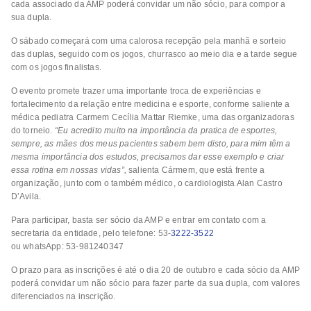
cada associado da AMP poderá convidar um não sócio, para compor a
sua dupla.
O sábado começará com uma calorosa recepção pela manhã e sorteio
das duplas, seguido com os jogos, churrasco ao meio dia e a tarde segue
com os jogos finalistas.
O evento promete trazer uma importante troca de experiências e
fortalecimento da relação entre medicina e esporte, conforme saliente a
médica pediatra Carmem Cecília Mattar Riemke, uma das organizadoras
do torneio.
“Eu acredito muito na importância da pratica de esportes,
sempre, as mães dos meus pacientes sabem bem disto, para mim têm a
mesma importância dos estudos, precisamos dar esse exemplo e criar
essa rotina em nossas vidas”,
salienta Cármem, que está frente a
organização, junto com o também médico, o cardiologista Alan Castro
D’Avila.
Para participar, basta ser sócio da AMP e entrar em contato com a
secretaria da entidade, pelo telefone: 53-
3222-3522
ou whatsApp: 53-981240347
O prazo para as inscrições é até o dia 20 de outubro e cada sócio da AMP
poderá convidar um não sócio para fazer parte da sua dupla, com valores
diferenciados na inscrição.