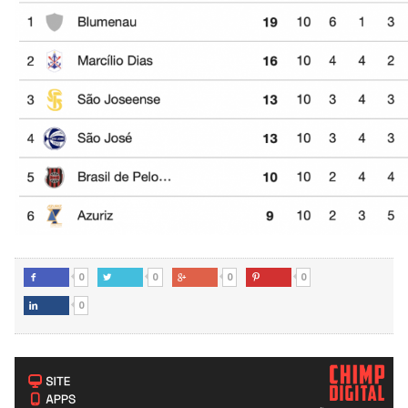
0
0
0
0




0
