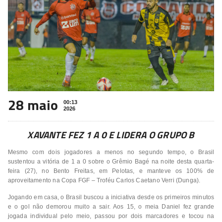
28 maio
00:13
2026
XAVANTE FEZ 1 A 0 E LIDERA O GRUPO B
Mesmo com dois jogadores a menos no segundo tempo, o Brasil
sustentou a vitória de 1 a 0 sobre o Grêmio Bagé na noite desta quarta-
feira (27), no Bento Freitas, em Pelotas, e manteve os 100% de
aproveitamento na Copa FGF – Troféu Carlos Caetano Verri (Dunga).
Jogando em casa, o Brasil buscou a iniciativa desde os primeiros minutos
e o gol não demorou muito a sair. Aos 15, o meia Daniel fez grande
jogada individual pelo meio, passou por dois marcadores e tocou na