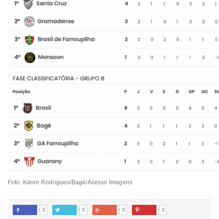
Foto: Káren Rodrigues/Bagé/Acesso Imagens
0
0
0
0



