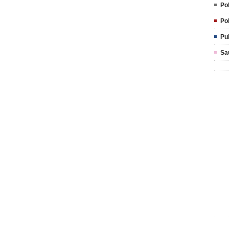
Pol
Pol
Pu
Sa