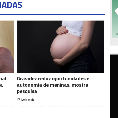
NADAS
nal
Gravidez reduz oportunidades e
la
autonomia de meninas, mostra
pesquisa

Leia mais