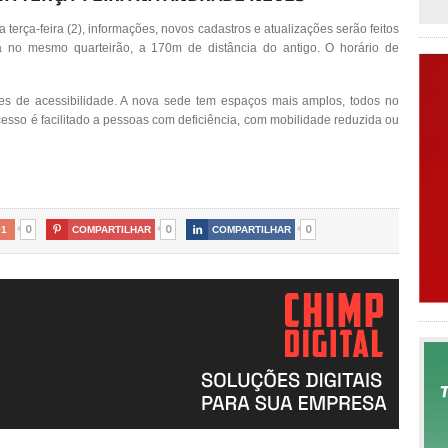
terça-feira (2), informações, novos cadastros e atualizações serão feitos
a no mesmo quarteirão, a 170m de distância do antigo. O horário de
es de acessibilidade. A nova sede tem espaços mais amplos, todos no
esso é facilitado a pessoas com deficiência, com mobilidade reduzida ou
0
0
0
+1

COMPARTILHAR

COMPARTILHAR