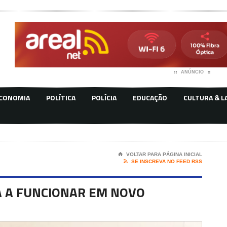
ANÚNCIO
CONOMIA
POLÍTICA
POLÍCIA
EDUCAÇÃO
CULTURA & L
⌂
VOLTAR PARA PÁGINA INICIAL

SE INSCREVA NO FEED RSS
A A FUNCIONAR EM NOVO