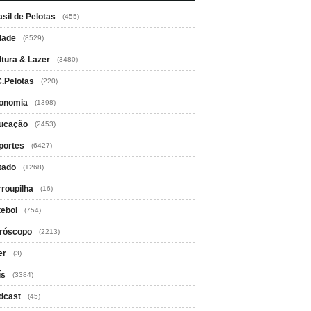
asil de Pelotas
(455)
dade
(8529)
ltura & Lazer
(3480)
C.Pelotas
(220)
onomia
(1398)
ucação
(2453)
portes
(6427)
tado
(1268)
rroupilha
(16)
tebol
(754)
róscopo
(2213)
er
(3)
ís
(3384)
dcast
(45)