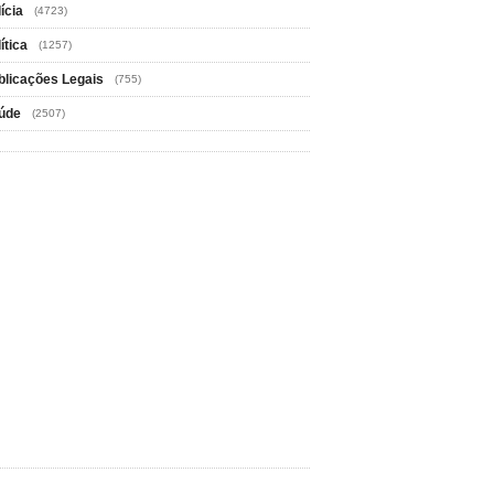
ícia
(4723)
ítica
(1257)
blicações Legais
(755)
úde
(2507)