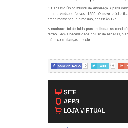
O Cadastro Único mudou de endereço. A partir desta 
na rua Andrade Neves, 1259. O novo prédio fic
atendimento segue o mesmo, das 8h às 17h.
A mudança foi definida para melhorar as condiçõ
térreo. Sem a necessidade do uso de escadas, o ac
mães com crianças de colo.
0
0

COMPARTILHAR

TWEET
