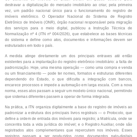
destravar a digitalização do mercado imobiliário ao criar, pela primeira
vez, um padrão nacional único para o funcionamento do registro de
imóveis eletrônico. O Operador Nacional do Sistema de Registro
Eletrônico de Imóveis (ONR), órgão nacional responsável pela migração
dos serviços para o meio digital, publicou a Instrução Técnica de
Normalização nº 4 (ITN nº 004/2026), que estabelece as bases técnicas
do sistema e define como atos, documentos e informações devem ser
estruturados em todo o país.
A medida atinge diretamente um dos principais entraves até então
existentes para a implantação do registro eletrônico imobiliário: a falta de
padronização. Hoje, uma mesma operação — como uma compra e venda
ou um financiamento — pode ter nomes, formatos e estruturas diferentes
dependendo do Estado, o que dificulta a integração com bancos,
encarece processos e impede a automação em larga escala. Com a nova
norma, esses atos passam a seguir um modelo único nacional, permitindo
que sistemas diferentes passem a operar de forma integrada.
Na prática, a ITN organiza digitalmente a base do registro de imóveis ao
padronizar a estrutura dos principais livros registrais — o Protocolo, que
define a ordem de entrada dos imóveis para registro; a Matrícula, onde se
concentra toda a vida jurídica do imóvel; e o Registro Auxiliar, onde são
registrados atos complementares que repercutem nos imóveis. Esses
registros passam a ser produzidos como documentos nato-digitais