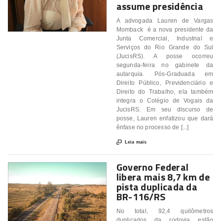
assume presidência
A advogada Lauren de Vargas
Momback é a nova presidente da
Junta Comercial, Industrial e
Serviços do Rio Grande do Sul
(JucisRS). A posse ocorreu
segunda-feira no gabinete da
autarquia. Pós-Graduada em
Direito Público, Previdenciário e
Direito do Trabalho, ela também
integra o Colégio de Vogais da
JucisRS. Em seu discurso de
posse, Lauren enfatizou que dará
ênfase no processo de [...]

Leia mais
Governo Federal
libera mais 8,7 km de
pista duplicada da
BR-116/RS
No total, 92,4 quilômetros
duplicados da rodovia estão