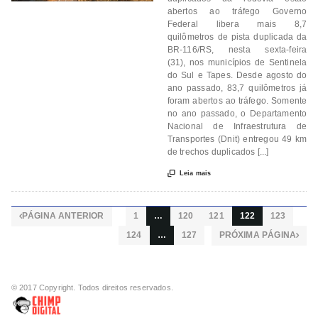
abertos ao tráfego Governo
Federal libera mais 8,7
quilômetros de pista duplicada da
BR-116/RS, nesta sexta-feira
(31), nos municípios de Sentinela
do Sul e Tapes. Desde agosto do
ano passado, 83,7 quilômetros já
foram abertos ao tráfego. Somente
no ano passado, o Departamento
Nacional de Infraestrutura de
Transportes (Dnit) entregou 49 km
de trechos duplicados [...]

Leia mais
PÁGINA ANTERIOR
1
…
120
121
122
123

124
…
127
PRÓXIMA PÁGINA

© 2017 Copyright. Todos direitos reservados.