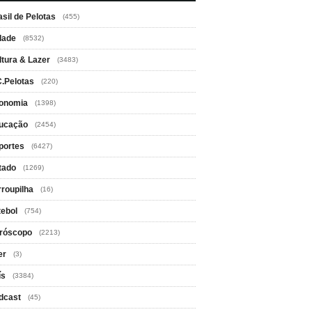
asil de Pelotas
(455)
dade
(8532)
ltura & Lazer
(3483)
C.Pelotas
(220)
onomia
(1398)
ucação
(2454)
portes
(6427)
tado
(1269)
rroupilha
(16)
tebol
(754)
róscopo
(2213)
er
(3)
ís
(3384)
dcast
(45)