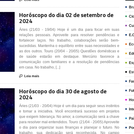
Br
Horóscopo do dia 02 de setembro de
Ci
2024
Cu
Áries (21/03 - 19/04) Hoje é um dia para focar em suas
E.
relações pessoais. Aproveite para resolver pendências e
fortalecer laços. No trabalho, colaborações serão bem-
Ec
sucedidas. Mantenha o equilíbrio entre suas necessidades e
as dos outros. Touro (20/04 - 20/05) Questões domésticas e
Ed
de saúde estarão em destaque. Mercúrio favorece a
comunicação com familiares e a resolução de pendências
Es
em casa. No trabalho, [...]
Es

Leia mais
Fa
Horóscopo do dia 30 de agosto de
Fu
2024
Ho
Áries (21/03 - 20/04) Hoje é um dia para seguir seus instintos
Int
e tomar a iniciativa. Você encontrará sucesso em projetos
que exigem liderança. No amor, a comunicação será a chave
Pa
para resolver mal-entendidos. Touro (21/04 - 20/05) Aproveite
o dia para organizar suas finanças e planejar o futuro. No
Po
trabalho, sua dedicação será reconhecida. No campo