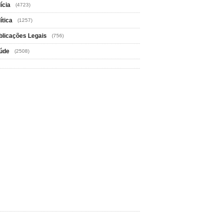
ícia
(4723)
ítica
(1257)
blicações Legais
(756)
úde
(2508)