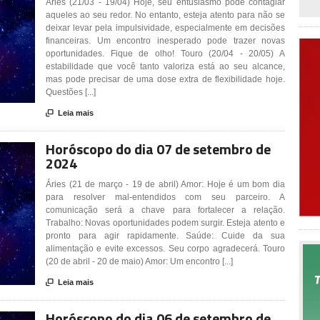
Áries (21/03 - 19/04) Hoje, seu entusiasmo pode contagiar
aqueles ao seu redor. No entanto, esteja atento para não se
deixar levar pela impulsividade, especialmente em decisões
financeiras. Um encontro inesperado pode trazer novas
oportunidades. Fique de olho! Touro (20/04 - 20/05) A
estabilidade que você tanto valoriza está ao seu alcance,
mas pode precisar de uma dose extra de flexibilidade hoje.
Questões [...]

Leia mais
Horóscopo do dia 07 de setembro de
2024
Áries (21 de março - 19 de abril) Amor: Hoje é um bom dia
para resolver mal-entendidos com seu parceiro. A
comunicação será a chave para fortalecer a relação.
Trabalho: Novas oportunidades podem surgir. Esteja atento e
pronto para agir rapidamente. Saúde: Cuide da sua
alimentação e evite excessos. Seu corpo agradecerá. Touro
(20 de abril - 20 de maio) Amor: Um encontro [...]

Leia mais
Horóscopo do dia 06 de setembro de