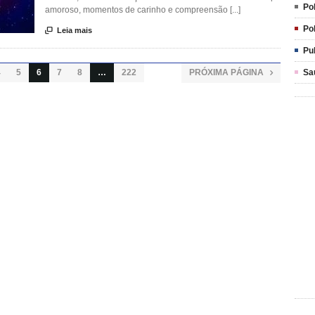
Pol
amoroso, momentos de carinho e compreensão [...]
Pol

Leia mais
Pu
Sa
4
5
6
7
8
…
222
PRÓXIMA PÁGINA
