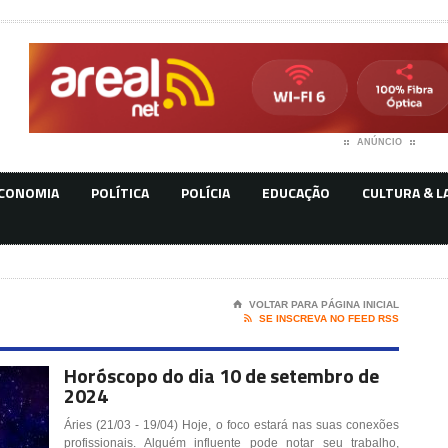
ANÚNCIO
CONOMIA
POLÍTICA
POLÍCIA
EDUCAÇÃO
CULTURA & L
⌂
VOLTAR PARA PÁGINA INICIAL

SE INSCREVA NO FEED RSS
Horóscopo do dia 10 de setembro de
2024
Áries (21/03 - 19/04) Hoje, o foco estará nas suas conexões
profissionais. Alguém influente pode notar seu trabalho,