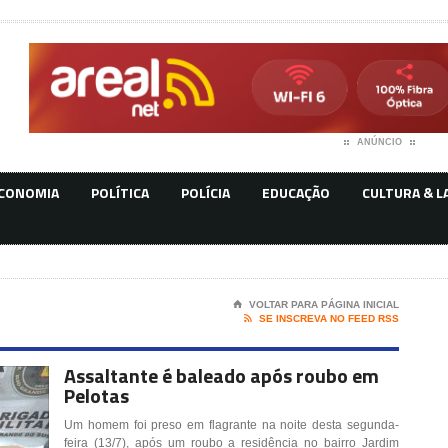
ANÚNCIO
CONOMIA
POLÍTICA
POLÍCIA
EDUCAÇÃO
CULTURA & L
⌂
VOLTAR PARA PÁGINA INICIAL

SE INSCREVA NO FEED RSS
Assaltante é baleado após roubo em
Pelotas
Um homem foi preso em flagrante na noite desta segunda-
feira (13/7), após um roubo a residência no bairro Jardim