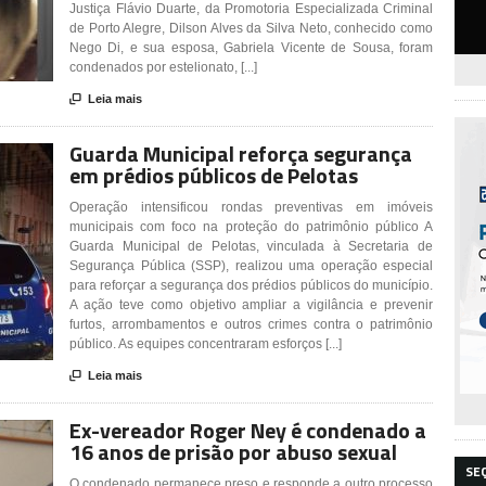
Justiça Flávio Duarte, da Promotoria Especializada Criminal
de Porto Alegre, Dilson Alves da Silva Neto, conhecido como
Nego Di, e sua esposa, Gabriela Vicente de Sousa, foram
condenados por estelionato, [...]

Leia mais
Guarda Municipal reforça segurança
em prédios públicos de Pelotas
Operação intensificou rondas preventivas em imóveis
municipais com foco na proteção do patrimônio público A
Guarda Municipal de Pelotas, vinculada à Secretaria de
Segurança Pública (SSP), realizou uma operação especial
para reforçar a segurança dos prédios públicos do município.
A ação teve como objetivo ampliar a vigilância e prevenir
furtos, arrombamentos e outros crimes contra o patrimônio
público. As equipes concentraram esforços [...]

Leia mais
Ex-vereador Roger Ney é condenado a
16 anos de prisão por abuso sexual
SE
O condenado permanece preso e responde a outro processo