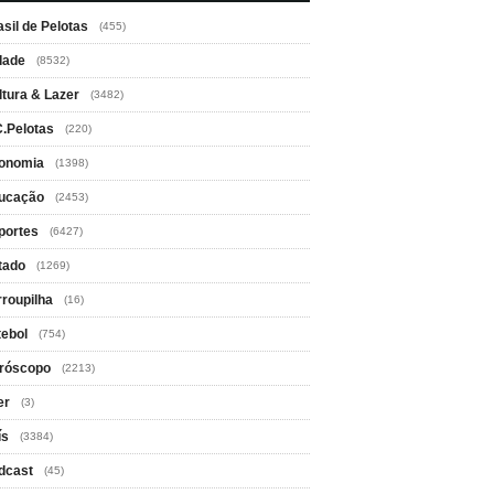
asil de Pelotas
(455)
dade
(8532)
ltura & Lazer
(3482)
C.Pelotas
(220)
onomia
(1398)
ucação
(2453)
portes
(6427)
tado
(1269)
rroupilha
(16)
tebol
(754)
róscopo
(2213)
er
(3)
ís
(3384)
dcast
(45)