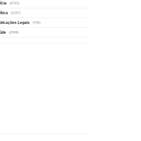
ícia
(4723)
ítica
(1257)
blicações Legais
(755)
úde
(2508)