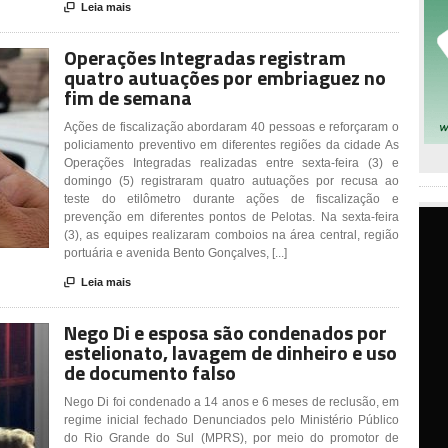

Leia mais
Operações Integradas registram
quatro autuações por embriaguez no
fim de semana
Ações de fiscalização abordaram 40 pessoas e reforçaram o
policiamento preventivo em diferentes regiões da cidade As
Operações Integradas realizadas entre sexta-feira (3) e
domingo (5) registraram quatro autuações por recusa ao
teste do etilômetro durante ações de fiscalização e
prevenção em diferentes pontos de Pelotas. Na sexta-feira
(3), as equipes realizaram comboios na área central, região
portuária e avenida Bento Gonçalves, [...]

Leia mais
Nego Di e esposa são condenados por
estelionato, lavagem de dinheiro e uso
de documento falso
Nego Di foi condenado a 14 anos e 6 meses de reclusão, em
regime inicial fechado Denunciados pelo Ministério Público
do Rio Grande do Sul (MPRS), por meio do promotor de