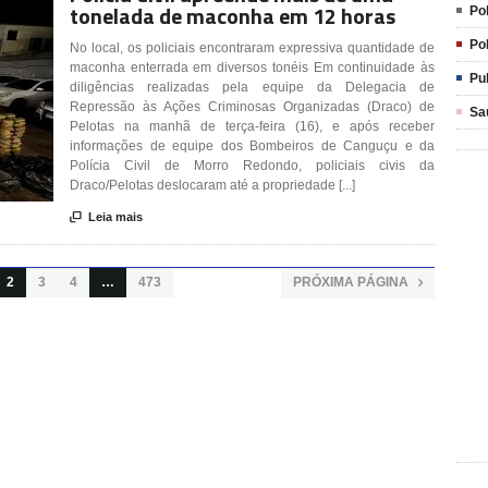
tonelada de maconha em 12 horas
Pol
Pol
No local, os policiais encontraram expressiva quantidade de
maconha enterrada em diversos tonéis Em continuidade às
Pu
diligências realizadas pela equipe da Delegacia de
Repressão às Ações Criminosas Organizadas (Draco) de
Sa
Pelotas na manhã de terça-feira (16), e após receber
informações de equipe dos Bombeiros de Canguçu e da
Polícia Civil de Morro Redondo, policiais civis da
Draco/Pelotas deslocaram até a propriedade [...]

Leia mais
2
3
4
…
473
PRÓXIMA PÁGINA
