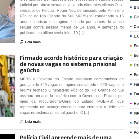
judicial por abuso sexual envolvendo diferentes vítimas O ex-
Br
vereador de Pelotas, Roger Ney, denunciado pelo Ministério
Público do Rio Grande do Sul (MPRS) foi condenado a 16
Ci
anos de prisão em regime fechado por crimes de abuso
Cu
sexual contra pessoa menor de 14 anos. A sentença foi
publicada na última sexta-feira, 19 [...]
E.

Leia mais
Ec
Firmado acordo histórico para criação
Ed
de novas vagas no sistema prisional
Es
gaúcho
Es
MPRS e Governo do Estado assumem compromisso de
Fa
geração de 840 vagas no regime semiaberto e 620 vagas no
regime fechado O Ministério Público do Rio Grande do Sul
Fu
assinou um acordo histórico com o Governo do Estado, por
meio da Procuradoria-Geral do Estado (PGE-RS), que
Ho
representa um avanço concreto para enfrentar o déficit de
vagas no sistema prisional gaúcho. O [...]
Int

Leia mais
Pa
Po
Polícia Civil apreende mais de uma