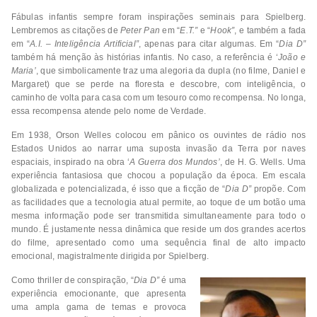
Fábulas infantis sempre foram inspirações seminais para Spielberg.
Lembremos as citações de
Peter Pan
em “
E.T.”
e “
Hook”
, e também a fada
em “
A.I. – Inteligência Artificial”
, apenas para citar algumas. Em “
Dia D”
também há menção às histórias infantis. No caso, a referência é ‘
João e
Maria’
, que simbolicamente traz uma alegoria da dupla (no filme, Daniel e
Margaret) que se perde na floresta e descobre, com inteligência, o
caminho de volta para casa com um tesouro como recompensa. No longa,
essa recompensa atende pelo nome de Verdade.
Em 1938, Orson Welles colocou em pânico os ouvintes de rádio nos
Estados Unidos ao narrar uma suposta invasão da Terra por naves
espaciais, inspirado na obra ‘
A Guerra dos Mundos’
, de H. G. Wells. Uma
experiência fantasiosa que chocou a população da época. Em escala
globalizada e potencializada, é isso que a ficção de “
Dia D”
propõe. Com
as facilidades que a tecnologia atual permite, ao toque de um botão uma
mesma informação pode ser transmitida simultaneamente para todo o
mundo. É justamente nessa dinâmica que reside um dos grandes acertos
do filme, apresentado como uma sequência final de alto impacto
emocional, magistralmente dirigida por Spielberg.
Como thriller de conspiração, “
Dia D”
é uma
experiência emocionante, que apresenta
uma ampla gama de temas e provoca