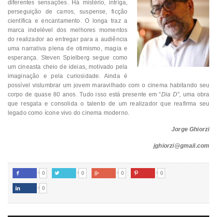
diferentes sensações. Há mistério, intriga,
perseguição de carros, suspense, ficção
científica e encantamento. O longa traz a
marca indelével dos melhores momentos
do realizador ao entregar para a audiência
uma narrativa plena de otimismo, magia e
esperança. Steven Spielberg segue como
um cineasta cheio de ideias, motivado pela
imaginação e pela curiosidade. Ainda é
possível vislumbrar um jovem maravilhado com o cinema habitando seu
corpo de quase 80 anos. Tudo isso está presente em “
Dia D”
, uma obra
que resgata e consolida o talento de um realizador que reafirma seu
legado como ícone vivo do cinema moderno.
Jorge Ghiorzi
jghiorzi@gmail.com
0
0
0
0




0
