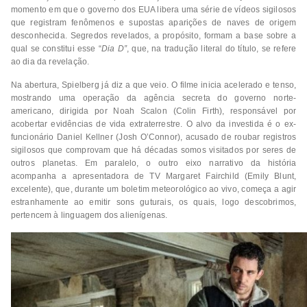
momento em que o governo dos EUA libera uma série de vídeos sigilosos
que registram fenômenos e supostas aparições de naves de origem
desconhecida. Segredos revelados, a propósito, formam a base sobre a
qual se constitui esse “
Dia D”
, que, na tradução literal do título, se refere
ao dia da revelação.
Na abertura, Spielberg já diz a que veio. O filme inicia acelerado e tenso,
mostrando uma operação da agência secreta do governo norte-
americano, dirigida por Noah Scalon (Colin Firth), responsável por
acobertar evidências de vida extraterrestre. O alvo da investida é o ex-
funcionário Daniel Kellner (Josh O’Connor), acusado de roubar registros
sigilosos que comprovam que há décadas somos visitados por seres de
outros planetas. Em paralelo, o outro eixo narrativo da história
acompanha a apresentadora de TV Margaret Fairchild (Emily Blunt,
excelente), que, durante um boletim meteorológico ao vivo, começa a agir
estranhamente ao emitir sons guturais, os quais, logo descobrimos,
pertencem à linguagem dos alienígenas.