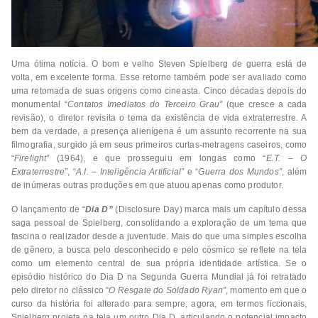
Uma ótima notícia. O bom e velho Steven Spielberg de guerra está de
volta, em excelente forma. Esse retorno também pode ser avaliado como
uma retomada de suas origens como cineasta. Cinco décadas depois do
monumental “
Contatos Imediatos do Terceiro Grau”
(que cresce a cada
revisão), o diretor revisita o tema da existência de vida extraterrestre. A
bem da verdade, a presença alienígena é um assunto recorrente na sua
filmografia, surgido já em seus primeiros curtas-metragens caseiros, como
“
Firelight”
(1964), e que prosseguiu em longas como “
E.T. – O
Extraterrestre”
, “
A.I. – Inteligência Artificial”
e “
Guerra dos Mundos”
, além
de inúmeras outras produções em que atuou apenas como produtor.
O lançamento de “
Dia D”
(Disclosure Day) marca mais um capítulo dessa
saga pessoal de Spielberg, consolidando a exploração de um tema que
fascina o realizador desde a juventude. Mais do que uma simples escolha
de gênero, a busca pelo desconhecido e pelo cósmico se reflete na tela
como um elemento central de sua própria identidade artística. Se o
episódio histórico do Dia D na Segunda Guerra Mundial já foi retratado
pelo diretor no clássico “
O Resgate do Soldado Ryan”
, momento em que o
curso da história foi alterado para sempre, agora, em termos ficcionais,
Spielberg projeta na tela um outro Dia D, articulando o potencial impacto