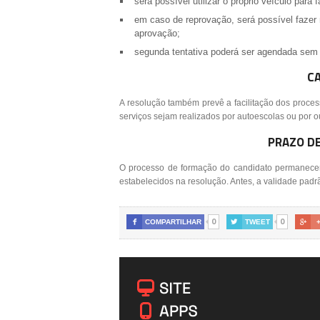
será possível utilizar o próprio veículo para 
em caso de reprovação, será possível fazer 
aprovação;
segunda tentativa poderá ser agendada sem 
CA
A resolução também prevê a facilitação dos proce
serviços sejam realizados por autoescolas ou por o
PRAZO DE
O processo de formação do candidato permanecer
estabelecidos na resolução. Antes, a validade pad
0
0

COMPARTILHAR

TWEET
