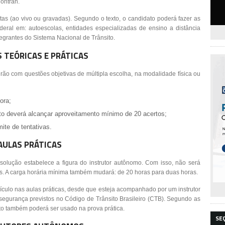
Contran.
tas (ao vivo ou gravadas). Segundo o texto, o candidato poderá fazer as
eral em: autoescolas, entidades especializadas de ensino a distância
tegrantes do Sistema Nacional de Trânsito.
 TEÓRICAS E PRÁTICAS
irão com questões objetivas de múltipla escolha, na modalidade física ou
ora;
ato deverá alcançar aproveitamento mínimo de 20 acertos;
ite de tentativas.
AULAS PRÁTICAS
solução estabelece a figura do instrutor autônomo. Com isso, não será
las. A carga horária mínima também mudará: de 20 horas para duas horas.
ículo nas aulas práticas, desde que esteja acompanhado por um instrutor
 segurança previstos no Código de Trânsito Brasileiro (CTB). Segundo as
ato também poderá ser usado na prova prática.
SE