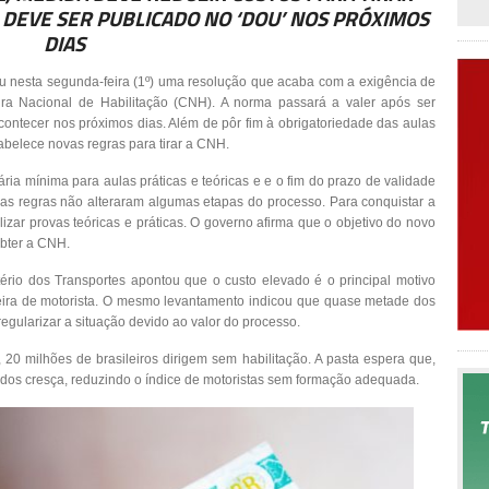
 DEVE SER PUBLICADO NO ‘DOU’ NOS PRÓXIMOS
DIAS
u nesta segunda-feira (1º) uma resolução que acaba com a exigência de
ra Nacional de Habilitação (CNH). A norma passará a valer após ser
contecer nos próximos dias. Além de pôr fim à obrigatoriedade das aulas
abelece novas regras para tirar a CNH.
ia mínima para aulas práticas e teóricas e e o fim do prazo de validade
as regras não alteraram algumas etapas do processo. Para conquistar a
alizar provas teóricas e práticas. O governo afirma que o objetivo do novo
obter a CNH.
rio dos Transportes apontou que o custo elevado é o principal motivo
rteira de motorista. O mesmo levantamento indicou que quase metade dos
regularizar a situação devido ao valor do processo.
 20 milhões de brasileiros dirigem sem habilitação. A pasta espera que,
ados cresça, reduzindo o índice de motoristas sem formação adequada.