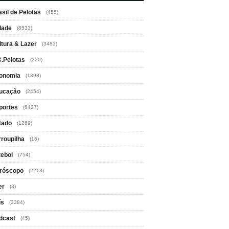
asil de Pelotas
(455)
dade
(8533)
ltura & Lazer
(3483)
C.Pelotas
(220)
onomia
(1398)
ucação
(2454)
portes
(6427)
tado
(1269)
rroupilha
(16)
tebol
(754)
róscopo
(2213)
er
(3)
ís
(3384)
dcast
(45)