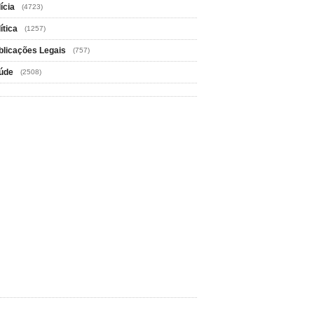
ícia
(4723)
ítica
(1257)
blicações Legais
(757)
úde
(2508)