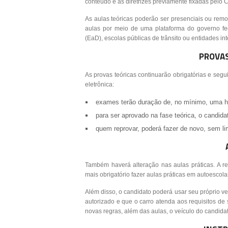
conteúdo e as diretrizes previamente fixadas pelo 
As aulas teóricas poderão ser presenciais ou remo
aulas por meio de uma plataforma do governo fed
(EaD), escolas públicas de trânsito ou entidades in
PROVAS
As provas teóricas continuarão obrigatórias e segu
eletrônica:
exames terão duração de, no mínimo, uma h
para ser aprovado na fase teórica, o candid
quem reprovar, poderá fazer de novo, sem lim
Também haverá alteração nas aulas práticas. A re
mais obrigatório fazer aulas práticas em autoesco
Além disso, o candidato poderá usar seu próprio ve
autorizado e que o carro atenda aos requisitos de
novas regras, além das aulas, o veículo do candid