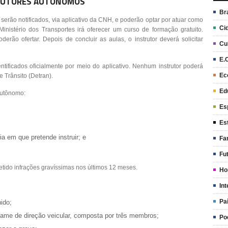
RUTORES AUTÔNOMOS
Br
 serão notificados, via aplicativo da CNH, e poderão optar por atuar como
Ci
Ministério dos Transportes irá oferecer um curso de formação gratuito.
rão ofertar. Depois de concluir as aulas, o instrutor deverá solicitar
Cu
E.
ntificados oficialmente por meio do aplicativo. Nenhum instrutor poderá
Ec
 Trânsito (Detran).
Ed
 autônomo:
Es
Es
a em que pretende instruir; e
Fa
Fu
etido infrações gravíssimas nos últimos 12 meses.
Ho
Int
Pa
nido;
xame de direção veicular, composta por três membros;
Po