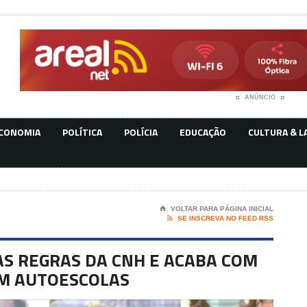
ANÚNCIO
CONOMIA
POLÍTICA
POLÍCIA
EDUCAÇÃO
CULTURA & L
⌂
VOLTAR PARA PÁGINA INICIAL

SE INSCREVA NO FEED RSS
S REGRAS DA CNH E ACABA COM
EM AUTOESCOLAS