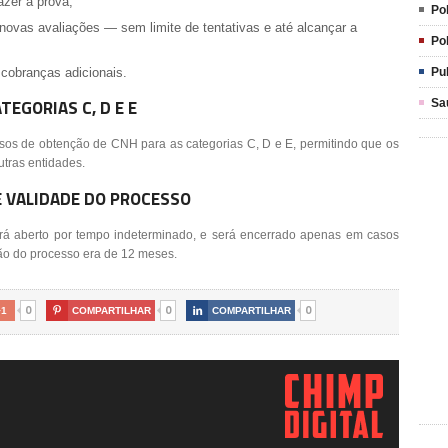
fazer a prova;
Pol
novas avaliações — sem limite de tentativas e até alcançar a
Pol
Pu
cobranças adicionais.
TEGORIAS C, D E E
Sa
ssos de obtenção de CNH para as categorias C, D e E, permitindo que os
utras entidades.
 VALIDADE DO PROCESSO
á aberto por tempo indeterminado, e será encerrado apenas em casos
rão do processo era de 12 meses.
0
0
0
+1

COMPARTILHAR

COMPARTILHAR