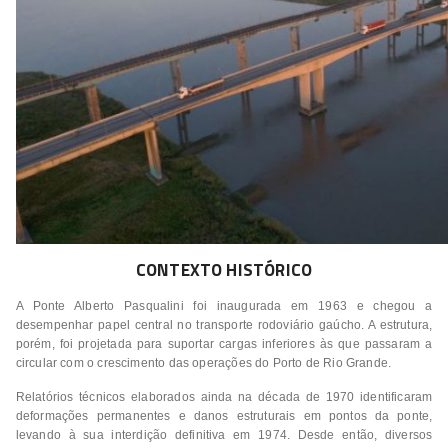
CONTEXTO HISTÓRICO
A Ponte Alberto Pasqualini foi inaugurada em 1963 e chegou a
desempenhar papel central no transporte rodoviário gaúcho. A estrutura,
porém, foi projetada para suportar cargas inferiores às que passaram a
circular com o crescimento das operações do Porto de Rio Grande.
Relatórios técnicos elaborados ainda na década de 1970 identificaram
deformações permanentes e danos estruturais em pontos da ponte,
levando à sua interdição definitiva em 1974. Desde então, diversos