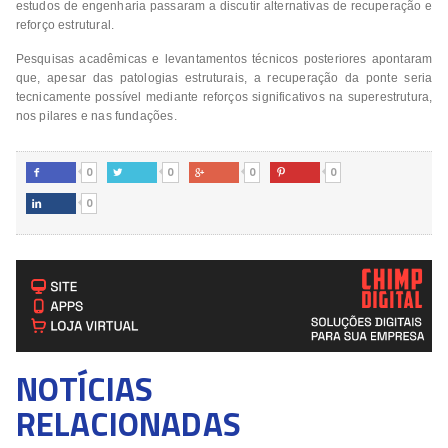
estudos de engenharia passaram a discutir alternativas de recuperação e
reforço estrutural.
Pesquisas acadêmicas e levantamentos técnicos posteriores apontaram
que, apesar das patologias estruturais, a recuperação da ponte seria
tecnicamente possível mediante reforços significativos na superestrutura,
nos pilares e nas fundações.
0
0
0
0




0

NOTÍCIAS
RELACIONADAS