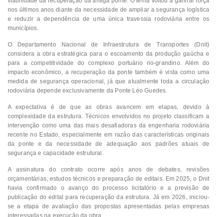
viabilidade da recuperação da antiga ponte. O tema voltou a ganhar força
nos últimos anos diante da necessidade de ampliar a segurança logística
e reduzir a dependência de uma única travessia rodoviária entre os
municípios.
O Departamento Nacional de Infraestrutura de Transportes (Dnit)
considera a obra estratégica para o escoamento da produção gaúcha e
para a competitividade do complexo portuário rio-grandino. Além do
impacto econômico, a recuperação da ponte também é vista como uma
medida de segurança operacional, já que atualmente toda a circulação
rodoviária depende exclusivamente da Ponte Léo Guedes.
A expectativa é de que as obras avancem em etapas, devido à
complexidade da estrutura. Técnicos envolvidos no projeto classificam a
intervenção como uma das mais desafiadoras da engenharia rodoviária
recente no Estado, especialmente em razão das características originais
da ponte e da necessidade de adequação aos padrões atuais de
segurança e capacidade estrutural.
A assinatura do contrato ocorre após anos de debates, revisões
orçamentárias, estudos técnicos e preparação de editais. Em 2025, o Dnit
havia confirmado o avanço do processo licitatório e a previsão de
publicação do edital para recuperação da estrutura. Já em 2026, iniciou-
se a etapa de avaliação das propostas apresentadas pelas empresas
interessadas na execução da obra.