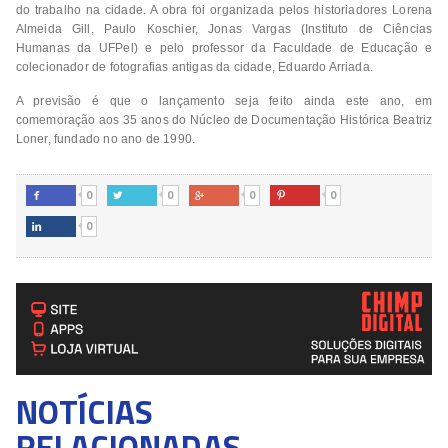
do trabalho na cidade. A obra foi organizada pelos historiadores Lorena
Almeida Gill, Paulo Koschier, Jonas Vargas (Instituto de Ciências
Humanas da UFPel) e pelo professor da Faculdade de Educação e
colecionador de fotografias antigas da cidade, Eduardo Arriada.
A previsão é que o lançamento seja feito ainda este ano, em
comemoração aos 35 anos do Núcleo de Documentação Histórica Beatriz
Loner, fundado no ano de 1990.
0
0
0
0




0

NOTÍCIAS
RELACIONADAS