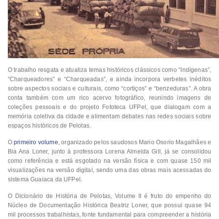
O trabalho resgata e atualiza temas históricos clássicos como “Indígenas”,
“Charqueadores” e “Charqueadas”, e ainda incorpora verbetes inéditos
sobre aspectos sociais e culturais, como “cortiços” e “benzeduras”. A obra
conta também com um rico acervo fotográfico, reunindo imagens de
coleções pessoais e do projeto Fototeca UFPel, que dialogam com a
memória coletiva da cidade e alimentam debates nas redes sociais sobre
espaços históricos de Pelotas.
O
primeiro volume
, organizado pelos saudosos Mario Osorio Magalhães e
Bia Ana Loner, junto à professora Lorena Almeida Gill, já se consolidou
como referência e está esgotado na versão física e com quase 150 mil
visualizações na versão digital, sendo uma das obras mais acessadas do
sistema Guaiaca da UFPel.
O Dicionário de História de Pelotas, Volume II é fruto do empenho do
Núcleo de Documentação Histórica Beatriz Loner, que possui quase 94
mil processos trabalhistas, fonte fundamental para compreender a história