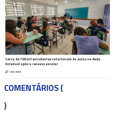
Cerca de 700 mil estudantes retornaram às aulas na Rede
Estadual após o recesso escolar

Leia mais
COMENTÁRIOS (
)