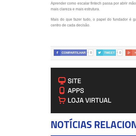
Aprender como escalar fintech passa por abrir mã
mais clareza e mais estrutura.
Mais do que fazer tudo, o papel do fundador é g
centro de cada decisão.
0
0

COMPARTILHAR

TWEET

NOTÍCIAS RELACIO