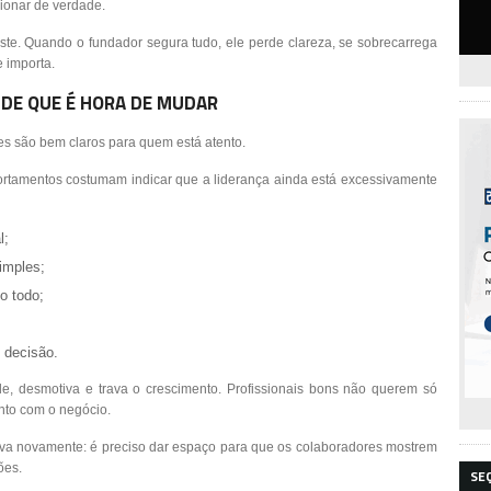
ionar de verdade.
ste. Quando o fundador segura tudo, ele perde clareza, se sobrecarrega
 importa.
 DE QUE É HORA DE MUDAR
es são bem claros para quem está atento.
ortamentos costumam indicar que a liderança ainda está excessivamente
l;
imples;
o todo;
 decisão.
de, desmotiva e trava o crescimento. Profissionais bons não querem só
junto com o negócio.
uva novamente: é preciso dar espaço para que os colaboradores mostrem
ões.
SE