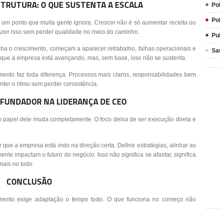
TRUTURA: O QUE SUSTENTA A ESCALA
Pol
Pol
m um ponto que muita gente ignora. Crescer não é só aumentar receita ou
fazer isso sem perder qualidade no meio do caminho.
Pu
ha o crescimento, começam a aparecer retrabalho, falhas operacionais e
Sa
r que a empresa está avançando, mas, sem base, isso não se sustenta.
omento faz toda diferença. Processos mais claros, responsabilidades bem
nter o ritmo sem perder consistência.
 FUNDADOR NA LIDERANÇA DE CEO
o papel dele muda completamente. O foco deixa de ser execução direta e
 que a empresa está indo na direção certa. Definir estratégias, alinhar as
nte impactam o futuro do negócio. Isso não significa se afastar, significa
mais no todo.
CONCLUSÃO
cimento exige adaptação o tempo todo. O que funciona no começo não