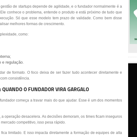
. A gestão de startups depende de agilidade, e o fundador normalmente é a
. Ele conhece o problema, entende o produto e está próximo de tudo que
a execução. Só que esse modelo tem prazo de validade. Como bem disse
alisar melhores formas de crescimento.
plexidade, como:
terna;
o e regulação.
udar de formato. O foco deixa de ser fazer tudo acontecer diretamente e
 com consistência.
: QUANDO O FUNDADOR VIRA GARGALO
fundador começa a travar mais do que ajudar. Esse é um dos momentos
 a operação desacelera. As decisões demoram, os times ficam inseguros
mercado competitivo, isso pesa rápido.
ica limitado. E isso impacta diretamente a formação de equipes de alta