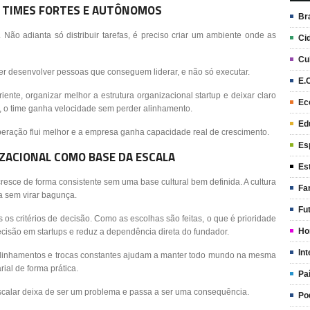
 TIMES FORTES E AUTÔNOMOS
Br
. Não adianta só distribuir tarefas, é preciso criar um ambiente onde as
Ci
Cu
 ser desenvolver pessoas que conseguem liderar, e não só executar.
E.
iente, organizar melhor a estrutura organizacional startup e deixar claro
Ec
, o time ganha velocidade sem perder alinhamento.
Ed
eração flui melhor e a empresa ganha capacidade real de crescimento.
Es
ZACIONAL COMO BASE DA ESCALA
Es
resce de forma consistente sem uma base cultural bem definida. A cultura
Fa
a sem virar bagunça.
Fu
s os critérios de decisão. Como as escolhas são feitas, o que é prioridade
Ho
decisão em startups e reduz a dependência direta do fundador.
Int
 alinhamentos e trocas constantes ajudam a manter todo mundo na mesma
rial de forma prática.
Pa
scalar deixa de ser um problema e passa a ser uma consequência.
Po