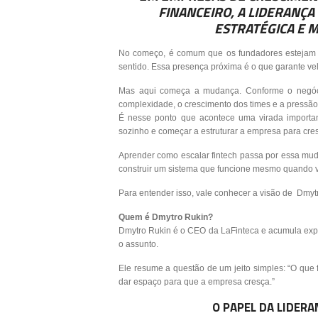
FINANCEIRO, A LIDERANÇA 
ESTRATÉGICA E 
No começo, é comum que os fundadores estejam en
sentido. Essa presença próxima é o que garante velo
Mas aqui começa a mudança. Conforme o negóci
complexidade, o crescimento dos times e a pressão 
É nesse ponto que acontece uma virada important
sozinho e começar a estruturar a empresa para cre
Aprender como escalar fintech passa por essa muda
construir um sistema que funcione mesmo quando v
Para entender isso, vale conhecer a visão de Dmy
Quem é Dmytro Rukin?
Dmytro Rukin é o CEO da LaFinteca e acumula exper
o assunto.
Ele resume a questão de um jeito simples: “O que
dar espaço para que a empresa cresça.”
O PAPEL DA LIDERA