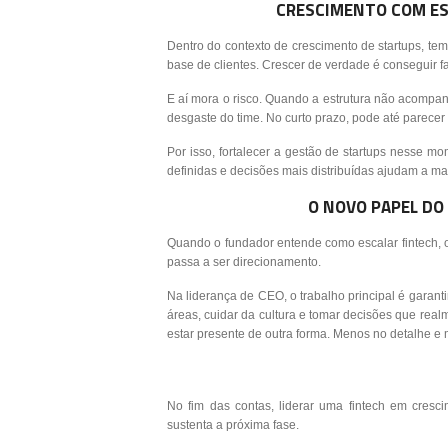
CRESCIMENTO COM ES
Dentro do contexto de crescimento de startups, te
base de clientes. Crescer de verdade é conseguir 
E aí mora o risco. Quando a estrutura não acompan
desgaste do time. No curto prazo, pode até parece
Por isso, fortalecer a gestão de startups nesse m
definidas e decisões mais distribuídas ajudam a ma
O NOVO PAPEL DO
Quando o fundador entende como escalar fintech, 
passa a ser direcionamento.
Na liderança de CEO, o trabalho principal é garantir
áreas, cuidar da cultura e tomar decisões que realme
estar presente de outra forma. Menos no detalhe e 
No fim das contas, liderar uma fintech em cres
sustenta a próxima fase.