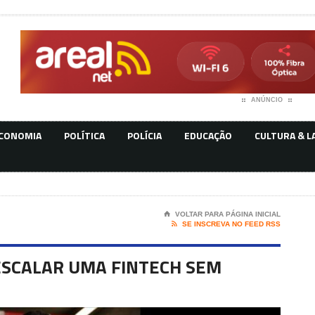
ANÚNCIO
CONOMIA
POLÍTICA
POLÍCIA
EDUCAÇÃO
CULTURA & L
⌂
VOLTAR PARA PÁGINA INICIAL

SE INSCREVA NO FEED RSS
ESCALAR UMA FINTECH SEM