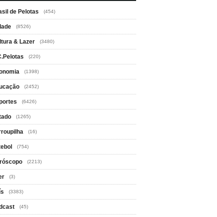
asil de Pelotas
(454)
dade
(8526)
ltura & Lazer
(3480)
C.Pelotas
(220)
onomia
(1398)
ucação
(2452)
portes
(6426)
tado
(1265)
rroupilha
(16)
tebol
(754)
róscopo
(2213)
er
(3)
ís
(3383)
dcast
(45)