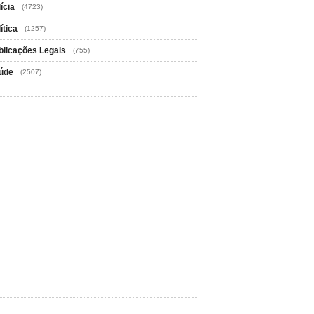
ícia
(4723)
ítica
(1257)
blicações Legais
(755)
úde
(2507)