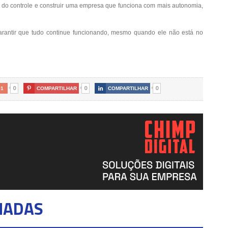
o do controle e construir uma empresa que funciona com mais autonomia,
arantir que tudo continue funcionando, mesmo quando ele não está no
0
0
0
+1

COMPARTILHAR

COMPARTILHAR
NADAS