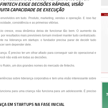
FINTECH EXIGE DECISÕES RÁPIDAS, VISÃO
MUITA CAPACIDADE DE EXECUÇÃO
volvidos em tudo. Produto, marketing, vendas e operação. E isso faz
cidade, consistência e as primeiras vitórias.
o cresce, essa dinâmica deixa de funcionar tão bem. O aumento da
por resultados mais previsíveis tornam inviável manter tudo centralizado.
e na liderança em startups: o fundador precisa parar de decidir tudo
scer sem depender dele.
nça. É preciso ter um olhar afiado para conseguir sair do operacional e
ocê não está em todas as decisões.
tro Rukin, um dos grandes nomes do mercado de fintechs.
iências sobre liderança corporativa e tem uma visão interessante sobre
 funciona para uma criança não funciona para um adolescente. É preciso
NÇA EM STARTUPS NA FASE INICIAL