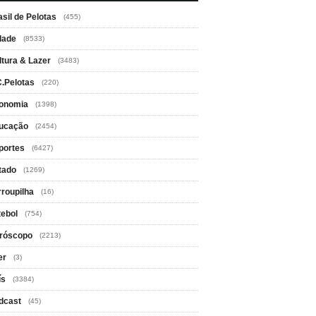
asil de Pelotas
(455)
dade
(8533)
ltura & Lazer
(3483)
C.Pelotas
(220)
onomia
(1398)
ucação
(2454)
portes
(6427)
tado
(1269)
rroupilha
(16)
tebol
(754)
róscopo
(2213)
er
(3)
ís
(3384)
dcast
(45)