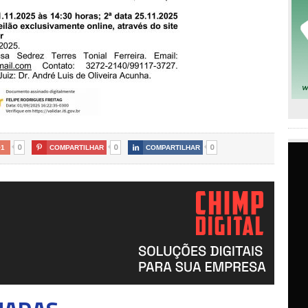
0
0
0
+1

COMPARTILHAR

COMPARTILHAR