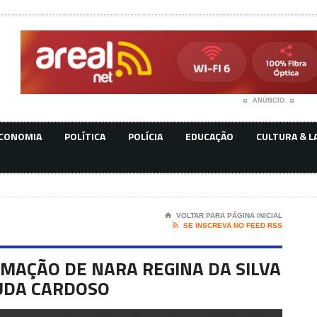
ANÚNCIO
CONOMIA
POLÍTICA
POLÍCIA
EDUCAÇÃO
CULTURA & L
⌂
VOLTAR PARA PÁGINA INICIAL

SE INSCREVA NO FEED RSS
TIMAÇÃO DE NARA REGINA DA SILVA
UDA CARDOSO