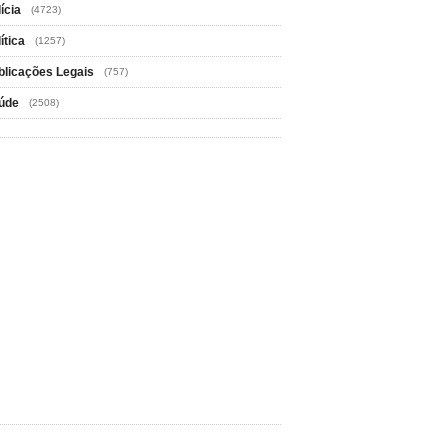
ícia
(4723)
ítica
(1257)
blicações Legais
(757)
úde
(2508)