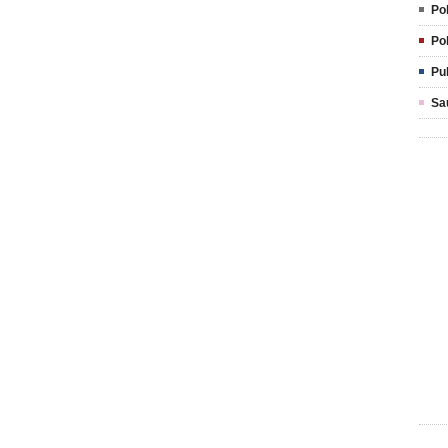
Pol
Pol
Pu
Sa