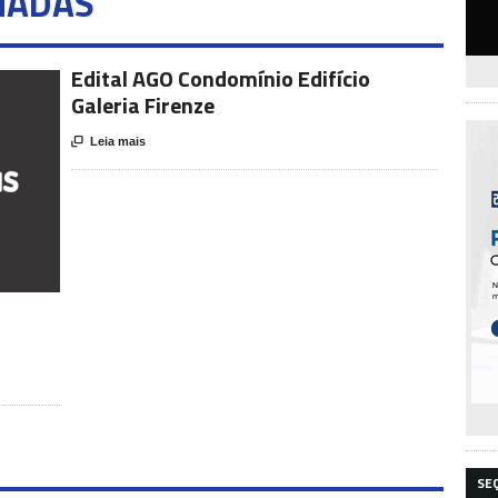
NADAS
Edital AGO Condomínio Edifício
Galeria Firenze

Leia mais
SE