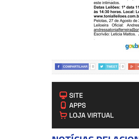
0
0

COMPARTILHAR

TWEET
