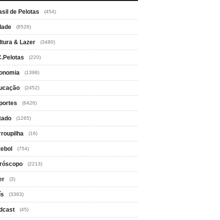
asil de Pelotas
(454)
dade
(8526)
ltura & Lazer
(3480)
C.Pelotas
(220)
onomia
(1398)
ucação
(2452)
portes
(6426)
tado
(1265)
rroupilha
(16)
tebol
(754)
róscopo
(2213)
er
(3)
ís
(3383)
dcast
(45)