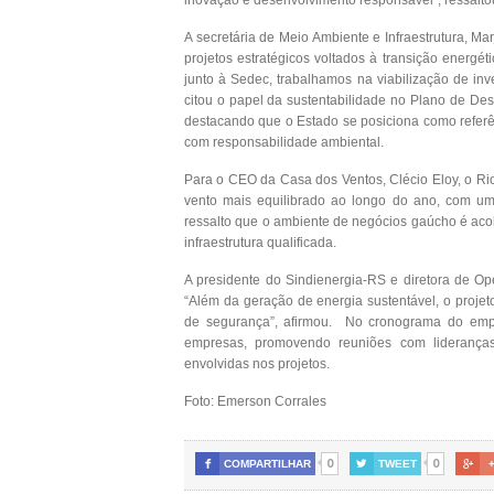
A secretária de Meio Ambiente e Infraestrutura, M
projetos estratégicos voltados à transição energé
junto à Sedec, trabalhamos na viabilização de inve
citou o papel da sustentabilidade no Plano de De
destacando que o Estado se posiciona como referê
com responsabilidade ambiental.
Para o CEO da Casa dos Ventos, Clécio Eloy, o Rio
vento mais equilibrado ao longo do ano, com um
ressalto que o ambiente de negócios gaúcho é aco
infraestrutura qualificada.
A presidente do Sindienergia-RS e diretora de Op
“Além da geração de energia sustentável, o projet
de segurança”, afirmou. No cronograma do empre
empresas, promovendo reuniões com lideranças 
envolvidas nos projetos.
Foto: Emerson Corrales
0
0

COMPARTILHAR

TWEET
