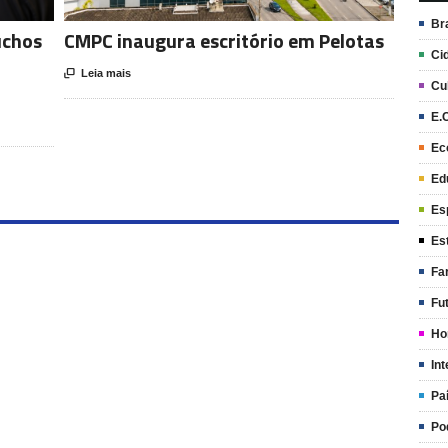
Br
úchos
CMPC inaugura escritório em Pelotas
Ci

Leia mais
Cu
E.
Ec
Ed
Es
Es
Fa
Fu
Ho
Int
Pa
Po