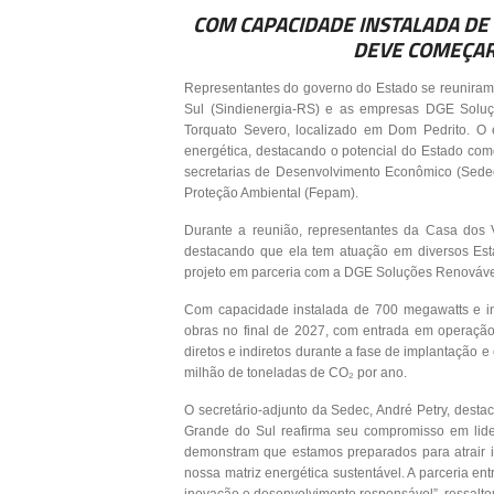
COM CAPACIDADE INSTALADA DE
DEVE COMEÇAR
Representantes do governo do Estado se reuniram
Sul (Sindienergia-RS) e as empresas DGE Soluç
Torquato Severo, localizado em Dom Pedrito. O 
energética, destacando o potencial do Estado com
secretarias de Desenvolvimento Econômico (Sedec
Proteção Ambiental (Fepam).
Durante a reunião, representantes da Casa dos V
destacando que ela tem atuação em diversos Esta
projeto em parceria com a DGE Soluções Renováve
Com capacidade instalada de 700 megawatts e inve
obras no final de 2027, com entrada em operação
diretos e indiretos durante a fase de implantação 
milhão de toneladas de CO₂ por ano.
O secretário-adjunto da Sedec, André Petry, desta
Grande do Sul reafirma seu compromisso em lider
demonstram que estamos preparados para atrair in
nossa matriz energética sustentável. A parceria ent
inovação e desenvolvimento responsável”, ressalto