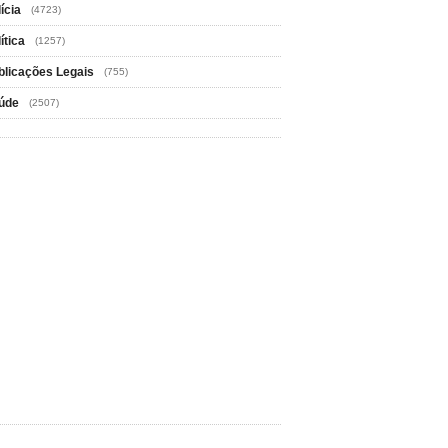
ícia
(4723)
ítica
(1257)
blicações Legais
(755)
úde
(2507)