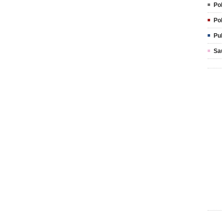
Pol
Pol
Pu
Sa