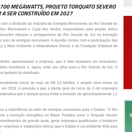
 700 MEGAWATTS, PROJETO TORQUATO SEVERO
 A SER CONSTRUÍDO EM 2027
 com o Sindicato da Indústria de Energias Renováveis do Rio Grande do
ões Renováveis e Casa dos Ventos, responsáveis pelo projeto eólico
encontro reforçou o protagonismo do Rio Grande do Sul na transição
o polo de energias renováveis. A reunião contou com a participação das
) e Meio Ambiente e Infraestrutura (Sema) e da Fundação Estadual de
entos apresentaram a empresa, que é líder brasileira em renováveis,
dos brasileiros e, agora, volta seu olhar para o Rio Grande do Sul. O
is também foi detalhado.
stimento inicial de mais de R$ 3,9 bilhões, o projeto deve iniciar as
 em 2029. A previsão é que a planta gere de cerca de 3 mil empregos
e estimativa que o parque possa evitar a emissão de aproximadamente 1,2
cou a importância do setor de energias renováveis para o Estado. “O Rio
ar a transição energética no Brasil. Projetos como o Torquato Severo
vestimentos de grande porte, gerar empregos qualificados e fortalecer
re empresas e instituições reforça que o Estado é um ambiente fértil para
u.