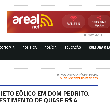
ANÚNCIO
CONOMIA
POLÍTICA
POLÍCIA
EDUCAÇÃO
CULTURA & L
⌂
VOLTAR PARA PÁGINA INICIAL

SE INSCREVA NO FEED RSS
JETO EÓLICO EM DOM PEDRITO,
ESTIMENTO DE QUASE R$ 4