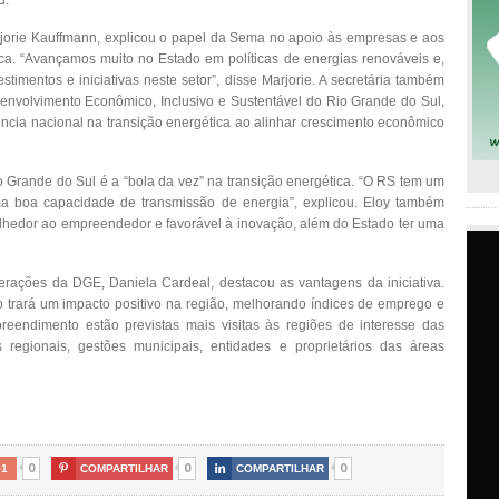
arjorie Kauffmann, explicou o papel da Sema no apoio às empresas e aos
tica. “Avançamos muito no Estado em políticas de energias renováveis e,
stimentos e iniciativas neste setor”, disse Marjorie. A secretária também
senvolvimento Econômico, Inclusivo e Sustentável do Rio Grande do Sul,
ncia nacional na transição energética ao alinhar crescimento econômico
 Grande do Sul é a “bola da vez” na transição energética. “O RS tem um
a boa capacidade de transmissão de energia”, explicou. Eloy também
lhedor ao empreendedor e favorável à inovação, além do Estado ter uma
erações da DGE, Daniela Cardeal, destacou as vantagens da iniciativa.
o trará um impacto positivo na região, melhorando índices de emprego e
endimento estão previstas mais visitas às regiões de interesse das
regionais, gestões municipais, entidades e proprietários das áreas
0
0
0
+1

COMPARTILHAR

COMPARTILHAR