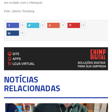
em contato com o Hemopel.
Foto: Janine Tomberg
0
0
0
0




0

NOTÍCIAS
RELACIONADAS