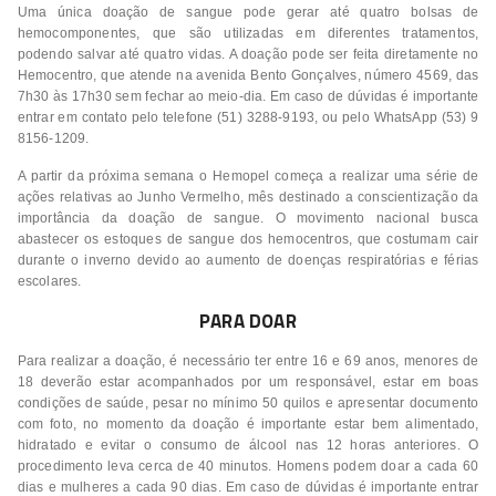
Uma única doação de sangue pode gerar até quatro bolsas de
hemocomponentes, que são utilizadas em diferentes tratamentos,
podendo salvar até quatro vidas. A doação pode ser feita diretamente no
Hemocentro, que atende na avenida Bento Gonçalves, número 4569, das
7h30 às 17h30 sem fechar ao meio-dia. Em caso de dúvidas é importante
entrar em contato pelo telefone (51) 3288-9193, ou pelo WhatsApp (53) 9
8156-1209.
A partir da próxima semana o Hemopel começa a realizar uma série de
ações relativas ao Junho Vermelho, mês destinado a conscientização da
importância da doação de sangue. O movimento nacional busca
abastecer os estoques de sangue dos hemocentros, que costumam cair
durante o inverno devido ao aumento de doenças respiratórias e férias
escolares.
PARA DOAR
Para realizar a doação, é necessário ter entre 16 e 69 anos, menores de
18 deverão estar acompanhados por um responsável, estar em boas
condições de saúde, pesar no mínimo 50 quilos e apresentar documento
com foto, no momento da doação é importante estar bem alimentado,
hidratado e evitar o consumo de álcool nas 12 horas anteriores. O
procedimento leva cerca de 40 minutos. Homens podem doar a cada 60
dias e mulheres a cada 90 dias. Em caso de dúvidas é importante entrar