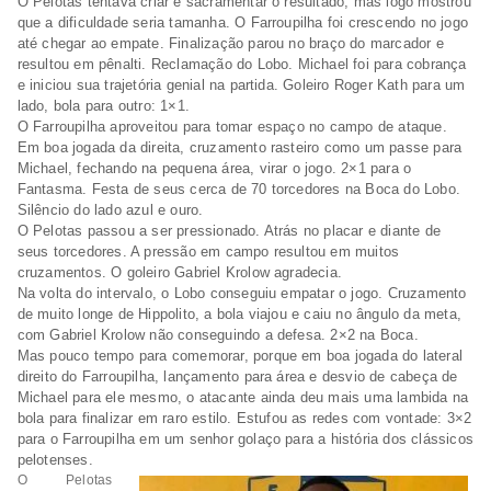
O Pelotas tentava criar e sacramentar o resultado, mas logo mostrou
que a dificuldade seria tamanha. O Farroupilha foi crescendo no jogo
até chegar ao empate. Finalização parou no braço do marcador e
resultou em pênalti. Reclamação do Lobo. Michael foi para cobrança
e iniciou sua trajetória genial na partida. Goleiro Roger Kath para um
lado, bola para outro: 1×1.
O Farroupilha aproveitou para tomar espaço no campo de ataque.
Em boa jogada da direita, cruzamento rasteiro como um passe para
Michael, fechando na pequena área, virar o jogo. 2×1 para o
Fantasma. Festa de seus cerca de 70 torcedores na Boca do Lobo.
Silêncio do lado azul e ouro.
O Pelotas passou a ser pressionado. Atrás no placar e diante de
seus torcedores. A pressão em campo resultou em muitos
cruzamentos. O goleiro Gabriel Krolow agradecia.
Na volta do intervalo, o Lobo conseguiu empatar o jogo. Cruzamento
de muito longe de Hippolito, a bola viajou e caiu no ângulo da meta,
com Gabriel Krolow não conseguindo a defesa. 2×2 na Boca.
Mas pouco tempo para comemorar, porque em boa jogada do lateral
direito do Farroupilha, lançamento para área e desvio de cabeça de
Michael para ele mesmo, o atacante ainda deu mais uma lambida na
bola para finalizar em raro estilo. Estufou as redes com vontade: 3×2
para o Farroupilha em um senhor golaço para a história dos clássicos
pelotenses.
O Pelotas