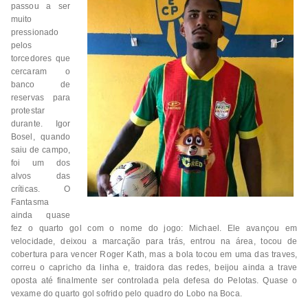
passou a ser
muito
pressionado
pelos
torcedores que
cercaram o
banco de
reservas para
protestar
durante. Igor
Bosel, quando
saiu de campo,
foi um dos
alvos das
críticas. O
Fantasma
ainda quase
fez o quarto gol com o nome do jogo: Michael. Ele avançou em
velocidade, deixou a marcação para trás, entrou na área, tocou de
cobertura para vencer Roger Kath, mas a bola tocou em uma das traves,
correu o capricho da linha e, traidora das redes, beijou ainda a trave
oposta até finalmente ser controlada pela defesa do Pelotas. Quase o
vexame do quarto gol sofrido pelo quadro do Lobo na Boca.