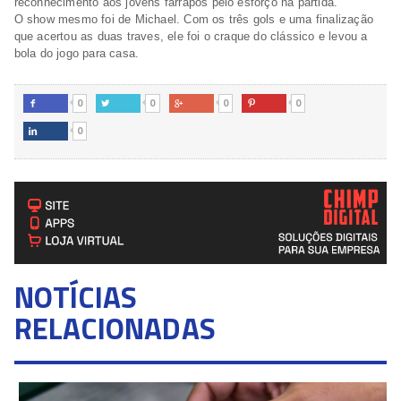
reconhecimento aos jovens farrapos pelo esforço na partida.
O show mesmo foi de Michael. Com os três gols e uma finalização
que acertou as duas traves, ele foi o craque do clássico e levou a
bola do jogo para casa.
0
0
0
0




0

NOTÍCIAS
RELACIONADAS