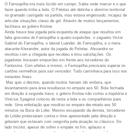
O Farroupilha era mais lúcido em campo. Sabia onde marcar e o que
fazer quando tinha a bola. O Pelotas até detinha o domínio territorial
no gramado castigado na partida, mas estava engessado, incapaz de
articular situações claras de gol. Através de muitos lançamentos,
facilitava ao goleiro Krolow.
Ainda houve boa jogada pela esquerda de ataque que resultou em
falta grosseira do Farroupilha e quatro expulsões: o zagueiro Victor
Gabriel do Farroupilha, o lateral Luander, do Farroupilha, e o meia-
atacante Alexandre, autor da jogada do Pelotas. Alexandre se
revoltou com a chegada que recebeu e tirou satisfações. Os
jogadores trocaram empurrões em frente aos torcedores do
Fantasma. Com atletas a menos, o Farroupilha precisaria superar os
cartões vermelhos para sair vencedor. Tudo caminhava para isso nos
instantes finais.
Mas quis o destino, quando muitos haviam ido embora, que
levantamento para área resultasse no empate aos 50. Bola fechada
em direção à segunda trave, o goleiro Krolow não cortou a trajetória e
Vinicius Spagniol colocou de testa a bola e os companheiros para
rede. Uma enbolação que resultou no empate decretado aos 50
minutos na Boca do Lobo. Mesmo escapando da derrota, torcedores
do Lobão protestaram contra o time apresentado pela direção e
gritaram que estavam com vergonha pela atuação no clássico. Do
lado tricolor, apesar de sofrer o empate no fim, aplauso e