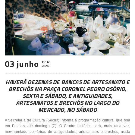
03 junho
15:46
2026
HAVERÁ DEZENAS DE BANCAS DE ARTESANATO E
BRECHÓS NA PRAÇA CORONEL PEDRO OSÓRIO,
SEXTA E SÁBADO, E ANTIGUIDADES,
ARTESANATOS E BRECHÓS NO LARGO DO
MERCADO, NO SÁBADO
A Secretaria de Cultura (Secult) informa a programação cultural que rola
em Pelotas, até domingo (7). O Centro histórico será, mais uma vez,
movimentado por feiras de antiguidades, artesanatos e brechós, nesta