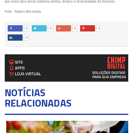
por meio dos eixos matéria-prima, tempo e diversidade de biomas.
Foto: Tobias Bernardo
0
0
0
0




0

NOTÍCIAS
RELACIONADAS