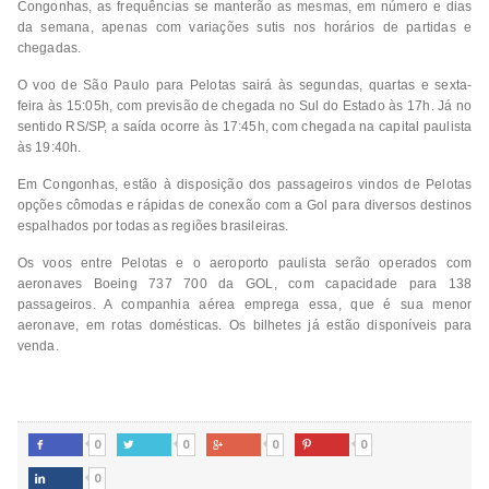
Congonhas, as frequências se manterão as mesmas, em número e dias
da semana, apenas com variações sutis nos horários de partidas e
chegadas.
O voo de São Paulo para Pelotas sairá às segundas, quartas e sexta-
feira às 15:05h, com previsão de chegada no Sul do Estado às 17h. Já no
sentido RS/SP, a saída ocorre às 17:45h, com chegada na capital paulista
às 19:40h.
Em Congonhas, estão à disposição dos passageiros vindos de Pelotas
opções cômodas e rápidas de conexão com a Gol para diversos destinos
espalhados por todas as regiões brasileiras.
Os voos entre Pelotas e o aeroporto paulista serão operados com
aeronaves Boeing 737 700 da GOL, com capacidade para 138
passageiros. A companhia aérea emprega essa, que é sua menor
aeronave, em rotas domésticas. Os bilhetes já estão disponíveis para
venda.
0
0
0
0




0
