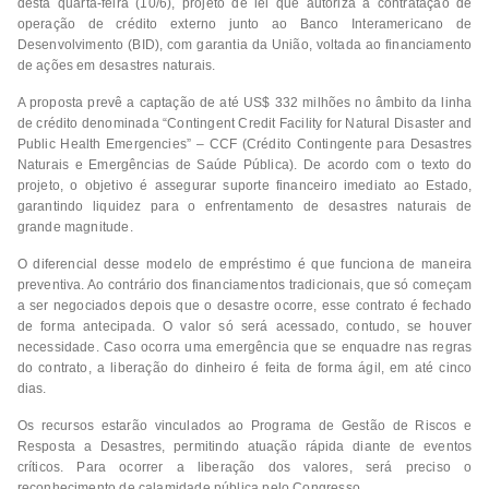
desta quarta-feira (10/6), projeto de lei que autoriza a contratação de
operação de crédito externo junto ao Banco Interamericano de
Desenvolvimento (BID), com garantia da União, voltada ao financiamento
de ações em desastres naturais.
A proposta prevê a captação de até US$ 332 milhões no âmbito da linha
de crédito denominada “Contingent Credit Facility for Natural Disaster and
Public Health Emergencies” – CCF (Crédito Contingente para Desastres
Naturais e Emergências de Saúde Pública). De acordo com o texto do
projeto, o objetivo é assegurar suporte financeiro imediato ao Estado,
garantindo liquidez para o enfrentamento de desastres naturais de
grande magnitude.
O diferencial desse modelo de empréstimo é que funciona de maneira
preventiva. Ao contrário dos financiamentos tradicionais, que só começam
a ser negociados depois que o desastre ocorre, esse contrato é fechado
de forma antecipada. O valor só será acessado, contudo, se houver
necessidade. Caso ocorra uma emergência que se enquadre nas regras
do contrato, a liberação do dinheiro é feita de forma ágil, em até cinco
dias.
Os recursos estarão vinculados ao Programa de Gestão de Riscos e
Resposta a Desastres, permitindo atuação rápida diante de eventos
críticos. Para ocorrer a liberação dos valores, será preciso o
reconhecimento de calamidade pública pelo Congresso.