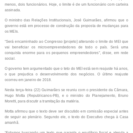
menos, dois funcionários. Hoje, o limite é de um funcionário com carteira
assinada.
O ministro das Relações Institucionais, José Guimarães, afirmou que o
governo está em processo de construção da proposta de mudanças para
os MEIs.
“Será encaminhado ao Congresso [projeto] alterando o limite do MEI que
vai beneficiar os microempreendedores de todo o país. Será uma
conquista enorme para os pequenos empreendedores”, disse, em rede
social.
O governo tem argumentado que o teto do MEI está sem reajuste há anos,
o que prejudica o desenvolvimento dos negócios. O último reajuste
ocorreu em janeiro de 2018.
Nesta terça-feira (22) Guimarães se reuniu com o presidente da Câmara,
Hugo Motta (Republicanos-PB), e o ministro do Planejamento, Bruno
Moretti, para discutir a tramitação da matéria.
Motta afirmou que o texto deve ser discutido em comissão especial antes
de seguir ao plenário. Segundo ele, o texto do Executivo chega à Casa
amanhã.
“Estamos buscando um texto que garanta o equilíbrio fiscal e atenda a