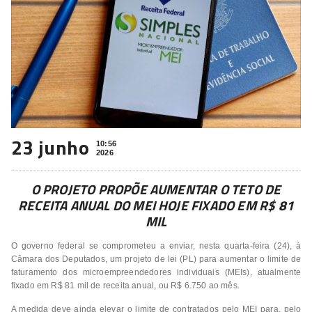
23 junho
10:56
2026
O PROJETO PROPÕE AUMENTAR O TETO DE
RECEITA ANUAL DO MEI HOJE FIXADO EM R$ 81
MIL
O governo federal se comprometeu a enviar, nesta quarta-feira (24), à
Câmara dos Deputados, um projeto de lei (PL) para aumentar o limite de
faturamento dos microempreendedores individuais (MEIs), atualmente
fixado em R$ 81 mil de receita anual, ou R$ 6.750 ao mês.
A medida deve ainda elevar o limite de contratados pelo MEI para, pelo