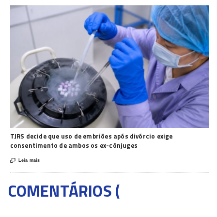
TJRS decide que uso de embriões após divórcio exige
consentimento de ambos os ex-cônjuges

Leia mais
COMENTÁRIOS (