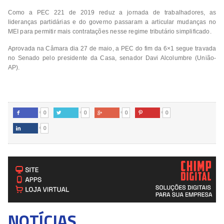
Como a PEC 221 de 2019 reduz a jornada de trabalhadores, as
lideranças partidárias e do governo passaram a articular mudanças no
MEI para permitir mais contratações nesse regime tributário simplificado.
Aprovada na Câmara dia 27 de maio, a PEC do fim da 6×1 segue travada
no Senado pelo presidente da Casa, senador Davi Alcolumbre (União-
AP).
0
0
0
0




0

NOTÍCIAS