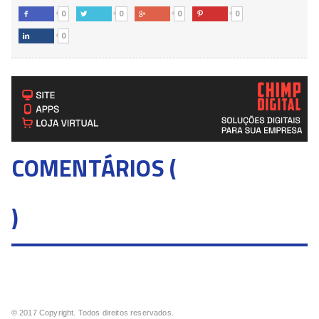
0
0
0
0




0

COMENTÁRIOS (
)
© 2017 Copyright. Todos direitos reservados.