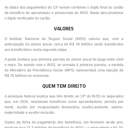
As datas dos pagamentos do 13º variam conforme o dígito final do cartão
de benefício do aposentado e pensionista do INSS. Basta desconsiderar
o dígito verificador do cartão.
VALORES
O Instituto Nacional do Seguro Social (INSS) calcula que, com a
antecipação do abono anual, cerca de R$ 39 bilhões serão transferidos
aos beneficiários nesta segunda etapa.
A pasta destaca que primeira parcela do abono anual foi paga entre abril
e maio. De acordo com o INSS, se somada à primeira parcela, a medida
do Ministério da Previdência Social (MPS) representará uma injeção de
R$ 78 bilhões na economia.
QUEM TEM DIREITO
A autarquia federal explica que têm direito ao 13º do INSS os segurados
que, em 2026, receberam benefícios como aposentadoria, pensão por
morte, auxílio por incapacidade temporária, auxílio-acidente, salário-
maternidade e auxílio-reclusão.
Dados da folha de pagamento dos benefícios, em fevereiro deste ano,
mostram que 23,3 milhões de benefícios do INSS – o equivalente a 66,2%