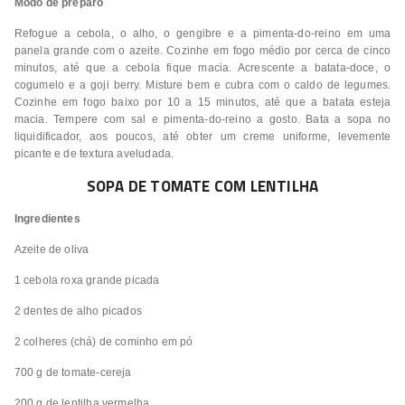
Modo de preparo
Refogue a cebola, o alho, o gengibre e a pimenta-do-reino em uma
panela grande com o azeite. Cozinhe em fogo médio por cerca de cinco
minutos, até que a cebola fique macia. Acrescente a batata-doce, o
cogumelo e a goji berry. Misture bem e cubra com o caldo de legumes.
Cozinhe em fogo baixo por 10 a 15 minutos, até que a batata esteja
macia. Tempere com sal e pimenta-do-reino a gosto. Bata a sopa no
liquidificador, aos poucos, até obter um creme uniforme, levemente
picante e de textura aveludada.
SOPA DE TOMATE COM LENTILHA
Ingredientes
Azeite de oliva
1 cebola roxa grande picada
2 dentes de alho picados
2 colheres (chá) de cominho em pó
700 g de tomate-cereja
200 g de lentilha vermelha