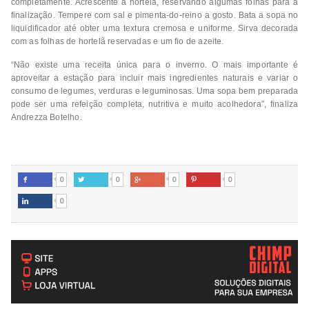
completamente. Acrescente a hortelã, reservando algumas folhas para a
finalização. Tempere com sal e pimenta-do-reino a gosto. Bata a sopa no
liquidificador até obter uma textura cremosa e uniforme. Sirva decorada
com as folhas de hortelã reservadas e um fio de azeite.
“Não existe uma receita única para o inverno. O mais importante é
aproveitar a estação para incluir mais ingredientes naturais e variar o
consumo de legumes, verduras e leguminosas. Uma sopa bem preparada
pode ser uma refeição completa, nutritiva e muito acolhedora”, finaliza
Andrezza Botelho.
0
0
0
0




0
