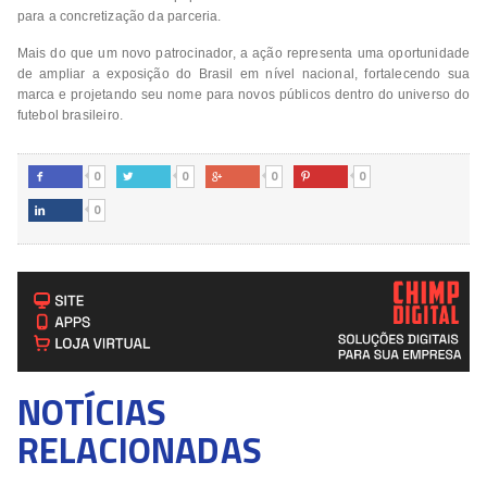
para a concretização da parceria.
Mais do que um novo patrocinador, a ação representa uma oportunidade
de ampliar a exposição do Brasil em nível nacional, fortalecendo sua
marca e projetando seu nome para novos públicos dentro do universo do
futebol brasileiro.
0
0
0
0




0

NOTÍCIAS
RELACIONADAS