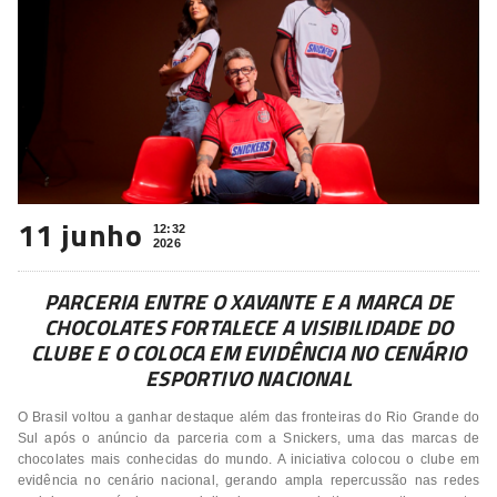
11 junho
12:32
2026
PARCERIA ENTRE O XAVANTE E A MARCA DE
CHOCOLATES FORTALECE A VISIBILIDADE DO
CLUBE E O COLOCA EM EVIDÊNCIA NO CENÁRIO
ESPORTIVO NACIONAL
O Brasil voltou a ganhar destaque além das fronteiras do Rio Grande do
Sul após o anúncio da parceria com a Snickers, uma das marcas de
chocolates mais conhecidas do mundo. A iniciativa colocou o clube em
evidência no cenário nacional, gerando ampla repercussão nas redes