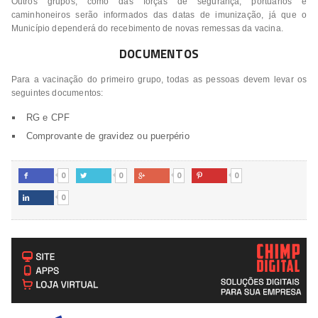
Outros grupos, como das forças de segurança, portuários e
caminhoneiros serão informados das datas de imunização, já que o
Município dependerá do recebimento de novas remessas da vacina.
DOCUMENTOS
Para a vacinação do primeiro grupo, todas as pessoas devem levar os
seguintes documentos:
RG e CPF
Comprovante de gravidez ou puerpério
0
0
0
0




0
