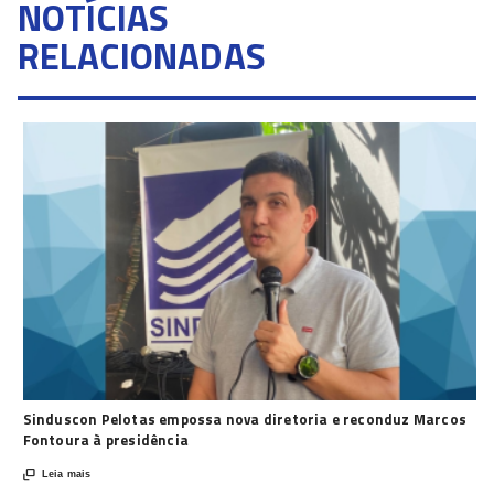
NOTÍCIAS
RELACIONADAS
Sinduscon Pelotas empossa nova diretoria e reconduz Marcos
Fontoura à presidência

Leia mais