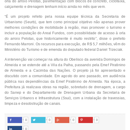
orla do arroio Pelotas, pavimentação com blocos de concreto, ciclofaixa,
calçamento e drenagem tenham início ainda no mês que vem.
“É um projeto refeito pela nossa equipe técnica da Secretaria de
Urbanismo (Seurb), que tem como principal objetivo não apenas prover
melhores condições de mobilidade à região, mas promover o turismo e
incluir a população do Areal Fundos, com possibilidade de acesso à orla
do arroio Pelotas, que historicamente é muito restrito”, disse o prefeito
Fernando Marroni. Os recursos para execução, de R$ 5,7 milhões, vêm do
Ministério do Turismo e de emenda do deputado federal Daniel Trzeciak.
A intervenção vai começar na altura do Obelisco da avenida Domingos de
Almeida e se estende até a Vila da Palha, passando pela Emef Piratinino
de Almeida e a Cacimba das Nações. O projeto já foi apresentado e
discutido com a comunidade. Em agosto do ano passado, em audiência
pública nas dependências da Emef Piratinino de Almeida. Na época, a
Prefeitura já realizava obras na região, sobretudo de drenagem, a cargo
do Sanep e do Departamento de Drenagem Urbana da Secretaria de
Serviços Urbanos e Infraestrutura (Ssui), com a instalação de travessias,
limpeza e desobstrução de canais.
0
0
0
0




0
