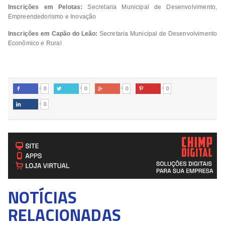
Inscrições em Pelotas:
Secretaria Municipal de Desenvolvimento,
Empreendedorismo e Inovação
Inscrições em Capão do Leão:
Secretaria Municipal de Desenvolvimento
Econômico e Rural
0
0
0
0




0

NOTÍCIAS
RELACIONADAS