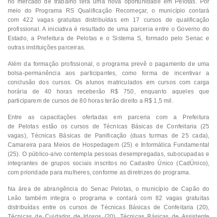
no mercado de trabalho terá uma nova oportunidade em Pelotas. Por
meio do Programa RS Qualificação Recomeçar, o município contará
com 422 vagas gratuitas distribuídas em 17 cursos de qualificação
profissional. A iniciativa é resultado de uma parceria entre o Governo do
Estado, a Prefeitura de Pelotas e o Sistema S, formado pelo Senac e
outras instituições parceiras.
Além da formação profissional, o programa prevê o pagamento de uma
bolsa-permanência aos participantes, como forma de incentivar a
conclusão dos cursos. Os alunos matriculados em cursos com carga
horária de 40 horas receberão R$ 750, enquanto aqueles que
participarem de cursos de 80 horas terão direito a R$ 1,5 mil.
Entre as capacitações ofertadas em parceria com a Prefeitura
de Pelotas estão os cursos de Técnicas Básicas de Confeitaria (25
vagas), Técnicas Básicas de Panificação (duas turmas de 25 cada),
Camareira para Meios de Hospedagem (25) e Informática Fundamental
(25). O público-alvo contempla pessoas desempregadas, subocupadas e
integrantes de grupos sociais inscritos no Cadastro Único (CadÚnico),
com prioridade para mulheres, conforme as diretrizes do programa.
Na área de abrangência do Senac Pelotas, o município de Capão do
Leão também integra o programa e contará com 82 vagas gratuitas
distribuídas entre os cursos de Técnicas Básicas de Confeitaria (20),
Técnicas de Cuidador de Idosos (20), Técnicas Básicas de Assistente