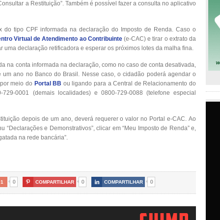
nsultar a Restituição”. Também é possível fazer a consulta no aplicativo
ix do tipo CPF informada na declaração do Imposto de Renda. Caso o
ntro Virtual de Atendimento ao Contribuinte
(e-CAC) e tirar o extrato da
r uma declaração retificadora e esperar os próximos lotes da malha fina.
tada na conta informada na declaração, como no caso de conta desativada,
até um ano no Banco do Brasil. Nesse caso, o cidadão poderá agendar o
 por meio do
Portal BB
ou ligando para a Central de Relacionamento do
0-729-0001 (demais localidades) e 0800-729-0088 (telefone especial
stituição depois de um ano, deverá requerer o valor no Portal e-CAC.
Ao
u “Declarações e Demonstrativos”, clicar em “Meu Imposto de Renda” e,
sgatada na rede bancária”.
0
0
0
+1

COMPARTILHAR

COMPARTILHAR