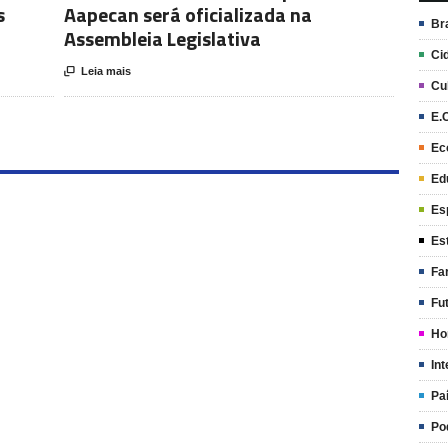
s
Aapecan será oficializada na
Br
Assembleia Legislativa
Ci

Leia mais
Cu
E.
Ec
Ed
Es
Es
Fa
Fu
Ho
Int
Pa
Po