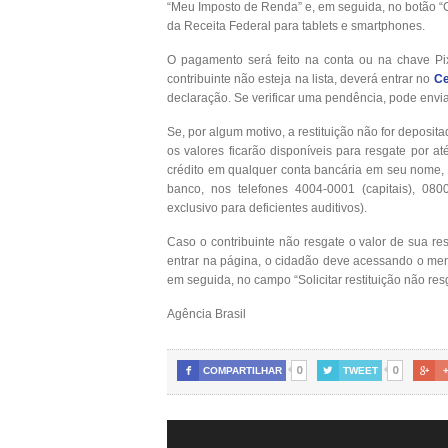
“Meu Imposto de Renda” e, em seguida, no botão “Co
da Receita Federal para tablets e smartphones.
O pagamento será feito na conta ou na chave P
contribuinte não esteja na lista, deverá entrar no
Ce
declaração. Se verificar uma pendência, pode envia
Se, por algum motivo, a restituição não for deposi
os valores ficarão disponíveis para resgate por 
crédito em qualquer conta bancária em seu nome,
banco, nos telefones 4004-0001 (capitais), 080
exclusivo para deficientes auditivos).
Caso o contribuinte não resgate o valor de sua re
entrar na página, o cidadão deve acessando o men
em seguida, no campo “Solicitar restituição não re
Agência Brasil
0
0

COMPARTILHAR

TWEET
