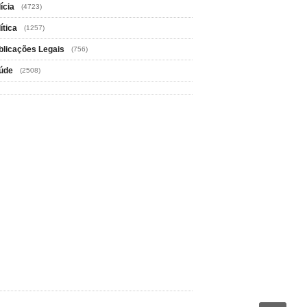
ícia
(4723)
ítica
(1257)
blicações Legais
(756)
úde
(2508)