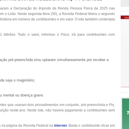
regaram a Declaração do Imposto de Renda Pessoa Física de 2025 nas
m o Leão. Nesta segunda-feira (30), a Receita Federal libera o segundo
a história em número de contribuintes e em valor. O lote também contempla
1 bilhões. Todo o valor, informou o Fisco, irá para contribuintes com
:
ração pré-preenchida e/ou optaram simultaneamente por receber a
nda seja o magistério;
ou mental ou doença grave.
intes que usaram dois procedimentos em conjunto, pré-preenchida e Pix,
tuição neste ano. Neste lote, não haverá pagamento a contribuintes sem
a na página da Receita Federal na
internet
. Basta o contribuinte clicar em