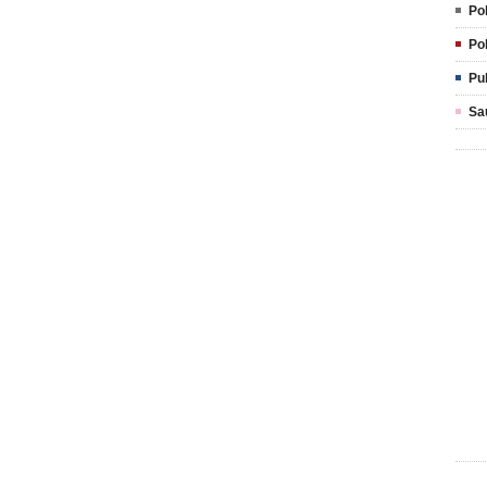
Pol
Pol
Pu
Sa