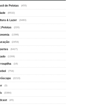
asil de Pelotas
(455)
dade
(8532)
ltura & Lazer
(3483)
C.Pelotas
(220)
onomia
(1398)
ucação
(2454)
portes
(6427)
tado
(1269)
rroupilha
(16)
tebol
(754)
róscopo
(2213)
er
(3)
ís
(3384)
dcast
(45)