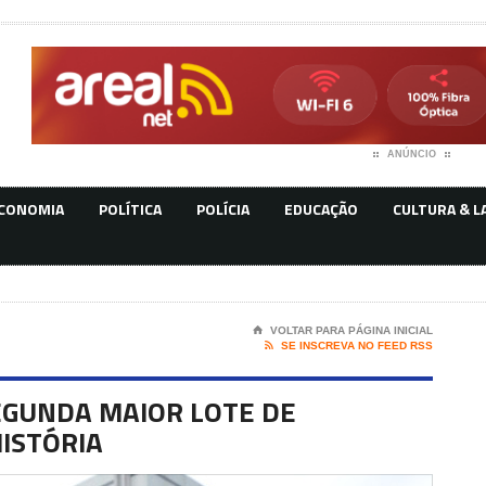
ANÚNCIO
CONOMIA
POLÍTICA
POLÍCIA
EDUCAÇÃO
CULTURA & L
⌂
VOLTAR PARA PÁGINA INICIAL

SE INSCREVA NO FEED RSS
EGUNDA MAIOR LOTE DE
HISTÓRIA