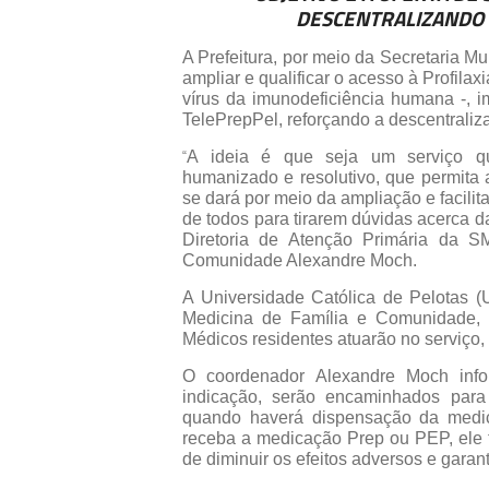
DESCENTRALIZANDO O
A Prefeitura, por meio da Secretaria M
ampliar e qualificar o acesso à Profil
vírus da imunodeficiência humana -, im
TelePrepPel, reforçando a descentraliza
A ideia é que seja um serviço que 
“
humanizado e resolutivo, que permita 
se dará por meio da ampliação e facilit
de todos para tirarem dúvidas acerca d
Diretoria de Atenção Primária da S
Comunidade Alexandre Moch.
A Universidade Católica de Pelotas 
Medicina de Família e Comunidade, é
Médicos residentes atuarão no serviço, 
O coordenador Alexandre Moch info
indicação, serão encaminhados para 
quando haverá dispensação da medic
receba a medicação Prep ou PEP, ele 
de diminuir os efeitos adversos e garan