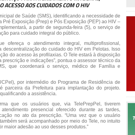
 ACESSO AOS CUIDADOS COM O HIV
unicipal de Saúde (SMS), identificando a necessidade de
axia Pré Exposição (Prep) e Pós Exposição (PEP) ao HIV –
plementará, a partir de segunda-feira (5), o serviço de
ção para cuidado integral do público.
ofereça o atendimento integral, multiprofissional,
a descentralização do cuidado do HIV em Pelotas. Isso
ação do acesso às profilaxias. O Tele estará à disposição
a prescrição e indicações”, pontua o assessor técnico da
MS, que coordenará o serviço, médico de Família e
(UCPel), por intermédio do Programa de Residência de
 parceira da Prefeitura para implantação do projeto.
qualificando a assistência.
rma que os usuários que, via TelePrepPel, tiverem
atendimento presencial oferecido durante as tardes,
ação no ato da prescrição. “Uma vez que o usuário
também será acompanhado por meio do Tele, no intuito
tir maior adesão ao uso desses produtos.”