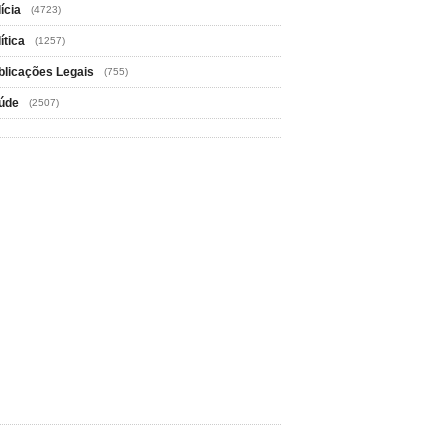
ícia
(4723)
ítica
(1257)
blicações Legais
(755)
úde
(2507)