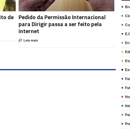
Br
ito de
Pedido da Permissão Internacional
Ci
para Dirigir passa a ser feito pela
Cu
internet
E.

Leia mais
Ec
Ed
Es
Es
Fa
Fu
Ho
Int
Pa
Po