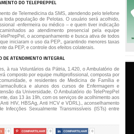
AMENTO DO TELEPREPPEL
mento de Telemedicina da SMS, atendendo pelo telefone
a toda população de Pelotas. O usuário será acolhido,
ssional -enfermeira ou médico – e quem tiver indicação
minhados ao atendimento presencial pela equipe
 TelePrepPel, o acompanhamento e busca ativa de todos
 que iniciaram o uso da PEP., garantindo menores taxas
e da PEP, e controle dos efeitos colaterais.
O DE ATENDIMENTO INTEGRAL
, à rua Voluntários da Pátria, 1.420, o Ambulatório de
rá composto por equipe multiprofissional, composta por
e comunidade, e residentes de Medicina de Família e
farmacêutica e alunos dos cursos de Enfermagem e
xtensão da Universidade. O Ambulatório do TelePrepPel
mente, das 13 às 19h, com os serviços de acolhimento aos
s (Anti HIV, HBSAg, Anti HCV e VDRL)., aconselhamento
e Infecções Sexualmente Transmissíveis (ISTs) entre
0
0
0
+1

COMPARTILHAR

COMPARTILHAR