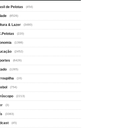
asil de Pelotas
(454)
dade
(8526)
ltura & Lazer
(3480)
C.Pelotas
(220)
onomia
(1398)
ucação
(2452)
portes
(6426)
tado
(1265)
rroupilha
(16)
tebol
(754)
róscopo
(2213)
er
(3)
ís
(3383)
dcast
(45)