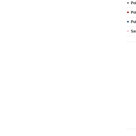
Pol
Pol
Pu
Sa