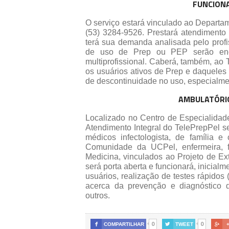
FUNCION
O serviço estará vinculado ao Departa
(53) 3284-9526. Prestará atendimento 
terá sua demanda analisada pelo profi
de uso de Prep ou PEP serão enca
multiprofissional. Caberá, também, ao
os usuários ativos de Prep e daqueles
de descontinuidade no uso, especialment
AMBULATÓRI
Localizado no Centro de Especialidades
Atendimento Integral do TelePrepPel se
médicos infectologista, de família 
Comunidade da UCPel, enfermeira, 
Medicina, vinculados ao Projeto de E
será porta aberta e funcionará, inicial
usuários, realização de testes rápido
acerca da prevenção e diagnóstico d
outros.
0
0

COMPARTILHAR

TWEET
