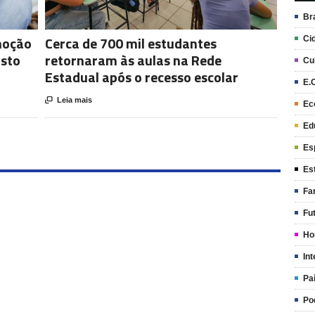
Br
moção
Cerca de 700 mil estudantes
Ci
osto
retornaram às aulas na Rede
Cu
Estadual após o recesso escolar
E.

Leia mais
Ec
Ed
Es
Es
Fa
Fu
Ho
Int
Pa
Po