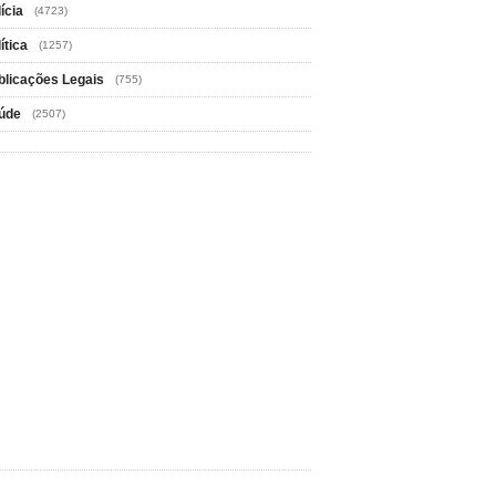
ícia
(4723)
ítica
(1257)
blicações Legais
(755)
úde
(2507)