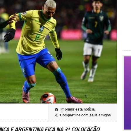
Imprimir esta notícia

Compartilhe com seus amigos

ÇA E ARGENTINA FICA NA 3ª COLOCAÇÃO