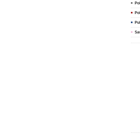
Pol
Pol
Pu
Sa