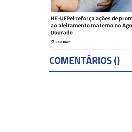
HE-UFPel reforça ações de pro
ao aleitamento materno no Ag
Dourado

Leia mais
COMENTÁRIOS (
)