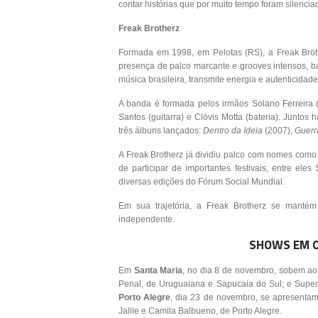
contar histórias que por muito tempo foram silencia
Freak Brotherz
Formada em 1998, em Pelotas (RS), a Freak Brot
presença de palco marcante e grooves intensos, b
música brasileira, transmite energia e autenticida
A banda é formada pelos irmãos Solano Ferreira (
Santos (guitarra) e Clóvis Motta (bateria). Juntos
três álbuns lançados:
Dentro da Ideia
(2007),
Guerra
A Freak Brotherz já dividiu palco com nomes como
de participar de importantes festivais, entre e
diversas edições do Fórum Social Mundial.
Em sua trajetória, a Freak Brotherz se mantém 
independente.
SHOWS EM O
Em
Santa Maria
, no dia 8 de novembro, sobem ao
Penal, de Uruguaiana e Sapucaia do Sul; e Super
Porto Alegre
, dia 23 de novembro, se apresenta
Jalile e Camila Balbueno, de Porto Alegre.