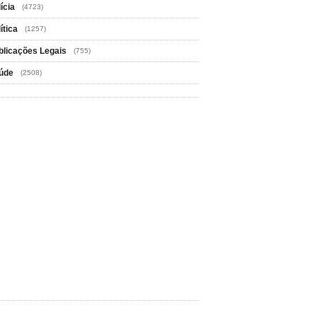
ícia
(4723)
ítica
(1257)
blicações Legais
(755)
úde
(2508)