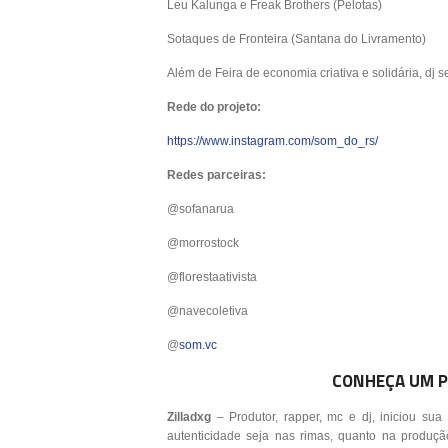
Leu Kalunga e Freak Brothers (Pelotas)
Sotaques de Fronteira (Santana do Livramento)
Além de Feira de economia criativa e solidária, dj 
Rede do projeto:
https://www.instagram.com/som_do_rs/
Redes parceiras:
@sofanarua
@morrostock
@florestaativista
@navecoletiva
@
som.vc
CONHEÇA UM P
Zilladxg
– Produtor, rapper, mc e dj, iniciou su
autenticidade seja nas rimas, quanto na produç