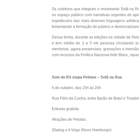
Os coletivos que integram o movimento Sofá na Rua
no espaço público com narrativas urgentes de apoio
espetáculos das mais diversas linguagens artístic
fomentando a formação de público e democratizand
Dessa forma, durante as edições na cidade de Pelot
e tem média de 3 a 5 mil pessoas circulando po
mentorias, agora presenciais, gravações e imersã
com recursos da Política Nacional Aldir Blanc, re
Som do RS etapa Pelotas – Sofá na Rua
5 de outubro, das 15h às 20h
Rua Félix da Cunha, entre Barão de Butuí e Tirade
Entrada gratuita
Atrações de Pelotas:
Ziladxg e A Virgo (Novo Hamburgo)