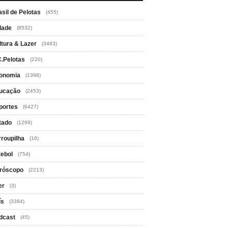
asil de Pelotas
(455)
dade
(8532)
ltura & Lazer
(3483)
C.Pelotas
(220)
onomia
(1398)
ucação
(2453)
portes
(6427)
tado
(1269)
rroupilha
(16)
tebol
(754)
róscopo
(2213)
er
(3)
ís
(3384)
dcast
(45)