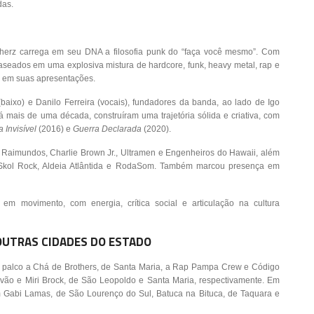
das.
herz carrega em seu DNA a filosofia punk do “faça você mesmo”. Com
aseados em uma explosiva mistura de hardcore, funk, heavy metal, rap e
de em suas apresentações.
baixo) e Danilo Ferreira (vocais), fundadores da banda, ao lado de Igo
 há mais de uma década, construíram uma trajetória sólida e criativa, com
 Invisível
(2016) e
Guerra Declarada
(2020).
 Raimundos, Charlie Brown Jr., Ultramen e Engenheiros do Hawaii, além
les Skol Rock, Aldeia Atlântida e RodaSom. Também marcou presença em
em movimento, com energia, crítica social e articulação na cultura
UTRAS CIDADES DO ESTADO
 palco a Chá de Brothers, de Santa Maria, a Rap Pampa Crew e Código
vão e Miri Brock, de São Leopoldo e Santa Maria, respectivamente. Em
m Gabi Lamas, de São Lourenço do Sul, Batuca na Bituca, de Taquara e