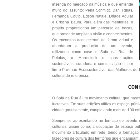
inserida no mercado da música e que entende
muito do assunto: Pena Schmidt, Dani Ribas,
Fernanda Couto, Edson Natale, Dríade Aguiar
e Cristina Baum. Para além das mentorias, o
projeto proporcionou um percurso de trocas,
que pretende ampliar a visão e conhecimentos.
Os encontros aconteceram de forma virtual e
abordaram a produção de um evento,
utilizando como case o Sofá na Rua de
Pelotas; o Morrostock e suas ações
sustentáveis, curadoria e comunicação e, por
fim o Pavilhão Ecossustentável das Mulheres do 
cultural de referência.
CONH
O Sofá na Rua é um movimento cultural que nasce
lucrativos. Em suas edições utiliza os espaço públi
cidade gratuitamente, completando mais de 100 ed
Sempre se apresentando no formato de evento d
culturais, assim como, a ocupação do espaço púb
movimento articulado em rede, tendo a formação 
fazedores de cultura dos territórios que encampam a 