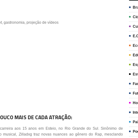
Br
Ci
set, gastronomia, projeção de vídeos
Cu
E.
Ec
Ed
Es
Es
Fa
Fu
Ho
Int
OUCO MAIS DE CADA ATRAÇÃO:
Pa
a carreira aos 15 anos em Esteio, no Rio Grande do Sul. Sinônimo de
Po
ão musical, Zilladxg traz novas nuances ao gênero do Rap, mesclando