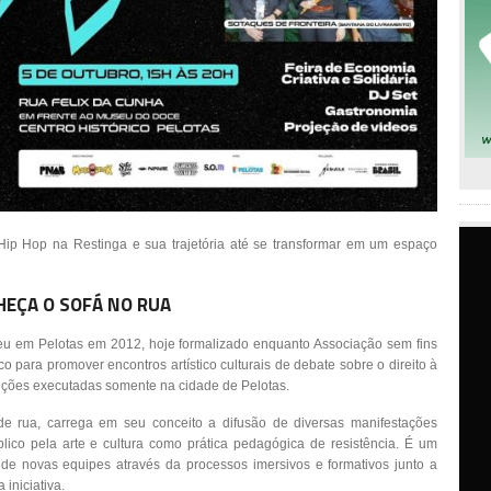
Hip Hop na Restinga e sua trajetória até se transformar em um espaço
EÇA O SOFÁ NO RUA
u em Pelotas em 2012, hoje formalizado enquanto Associação sem fins
co para promover encontros artístico culturais de debate sobre o direito à
ições executadas somente na cidade de Pelotas.
e rua, carrega em seu conceito a difusão de diversas manifestações
lico pela arte e cultura como prática pedagógica de resistência. É um
de novas equipes através da processos imersivos e formativos junto a
iniciativa.