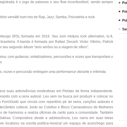
egistrada é o jogo de palavras e seu flow inconfundível, sendo sempre
Pol
Pol
rio versátil num mix de Rap, Jazz, Samba, Psicodelia e rock.
Pu
Sa
rgo (RS), formada em 2016. Seu som mistura rock alternativo, lo-fi,
asileira. A banda é formada por Rafael Decarli, Victor Vitinho, Patrick
r seu segundo álbum “dois verões ou a viagem de sífero”.
iva, com guitarras, sintetizadores, percussões e vozes que transportam o
ão
res, vozes e percussão entregam uma performance vibrante e intimista.
ece suas artevivências nordestinas em Pelotas de forma independente.
rando com a cena autoral. Leu vem na busca por produzir e colocar no
 ForróGodó que circula com repertório pé de serra, canções autorais e
tercâmbio cultural. Junto ao Coletivo e Bloco Carnavalesco de Mulheres
ção de harmonia e realiza oficinas de canto para a comunidade. Também
Jukiras. Compositora desde a adolescência, Leu narra em suas letras
pre localizou na escrita poética-musical um espaço de aconchego para