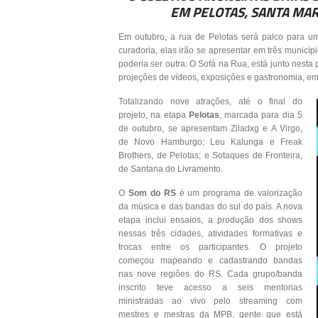
EM PELOTAS, SANTA MAR
Em outubro, a rua de Pelotas será palco para 
curadoria, elas irão se apresentar em três municíp
poderia ser outra: O Sofá na Rua, está junto nesta
projeções de vídeos, exposições e gastronomia, em
Totalizando nove atrações, até o final do
projeto, na etapa
Pelotas
, marcada para dia 5
de outubro, se apresentam Ziladxg e A Virgo,
de Novo Hamburgo; Leu Kalunga e Freak
Brothers, de Pelotas; e Sotaques de Fronteira,
de Santana do Livramento.
O
Som do RS
é um programa de valorização
da música e das bandas do sul do país. A nova
etapa inclui ensaios, a produção dos shows
nessas três cidades, atividades formativas e
trocas entre os participantes. O projeto
começou mapeando e cadastrando bandas
nas nove regiões do RS. Cada grupo/banda
inscrito teve acesso a seis mentorias
ministradas ao vivo pelo streaming com
mestres e mestras da MPB, gente que está