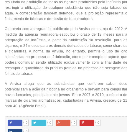
resultaria na proibição de todos os cigarros produzidos pela indústria por
restringir a utilização de qualquer substância que não seja tabaco ou
água. A confederação também defendeu que a proibição representa o
fechamento de fábricas e demissão de trabalhadores.
O decreto com as regras foi publicado pela Anvisa em março de 2012. A
medida da agência reguladora estipulou o prazo de 18 meses para a
adequação da indústria, a partir da publicação da resolução, para os
cigarros, e 24 meses para os demais derivados do tabaco, como charutos
e cigarrilhas. A norma da Anvisa, no entanto, permite o uso de oito
substâncias no processo de fabricação, como por exemplo o açúcar, que
poderá continuar sendo utilizado exclusivamente com a finalidade de
recompor a quantidade do produto perdida no processo de secagem das
folhas de tabaco.
A Anvisa alega que as substâncias que conferem sabor doce
potencializam a ação da nicotina no organismo e servem para conquistar
novos fumantes, principalmente jovens. Entre 2007 e 2010, o número de
marcas de cigarros aromatizados, cadastradas na Anvisa, cresceu de 21
para 40. (Agência Brasil)
0
0
0
0




0
