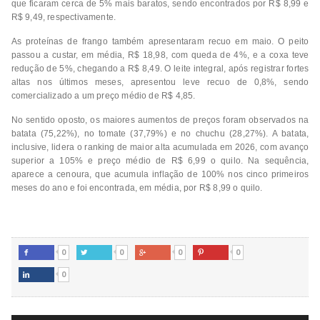
que ficaram cerca de 5% mais baratos, sendo encontrados por R$ 8,99 e
R$ 9,49, respectivamente.
As proteínas de frango também apresentaram recuo em maio. O peito
passou a custar, em média, R$ 18,98, com queda de 4%, e a coxa teve
redução de 5%, chegando a R$ 8,49. O leite integral, após registrar fortes
altas nos últimos meses, apresentou leve recuo de 0,8%, sendo
comercializado a um preço médio de R$ 4,85.
No sentido oposto, os maiores aumentos de preços foram observados na
batata (75,22%), no tomate (37,79%) e no chuchu (28,27%). A batata,
inclusive, lidera o ranking de maior alta acumulada em 2026, com avanço
superior a 105% e preço médio de R$ 6,99 o quilo. Na sequência,
aparece a cenoura, que acumula inflação de 100% nos cinco primeiros
meses do ano e foi encontrada, em média, por R$ 8,99 o quilo.
0
0
0
0




0
