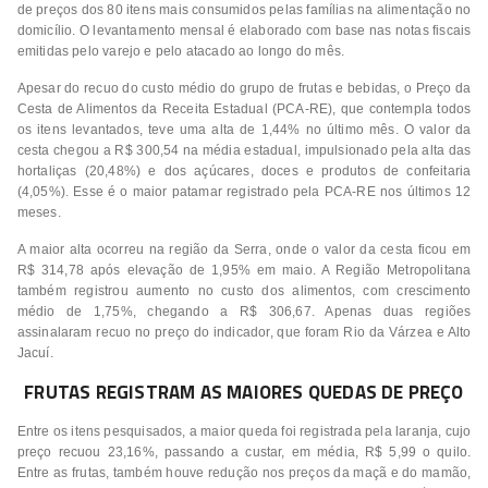
de preços dos 80 itens mais consumidos pelas famílias na alimentação no
domicílio. O levantamento mensal é elaborado com base nas notas fiscais
emitidas pelo varejo e pelo atacado ao longo do mês.
Apesar do recuo do custo médio do grupo de frutas e bebidas, o Preço da
Cesta de Alimentos da Receita Estadual (PCA-RE), que contempla todos
os itens levantados, teve uma alta de 1,44% no último mês. O valor da
cesta chegou a R$ 300,54 na média estadual, impulsionado pela alta das
hortaliças (20,48%) e dos açúcares, doces e produtos de confeitaria
(4,05%). Esse é o maior patamar registrado pela PCA-RE nos últimos 12
meses.
A maior alta ocorreu na região da Serra, onde o valor da cesta ficou em
R$ 314,78 após elevação de 1,95% em maio. A Região Metropolitana
também registrou aumento no custo dos alimentos, com crescimento
médio de 1,75%, chegando a R$ 306,67. Apenas duas regiões
assinalaram recuo no preço do indicador, que foram Rio da Várzea e Alto
Jacuí.
FRUTAS REGISTRAM AS MAIORES QUEDAS DE PREÇO
Entre os itens pesquisados, a maior queda foi registrada pela laranja, cujo
preço recuou 23,16%, passando a custar, em média, R$ 5,99 o quilo.
Entre as frutas, também houve redução nos preços da maçã e do mamão,