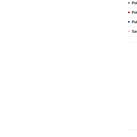
Pol
Pol
Pu
Sa