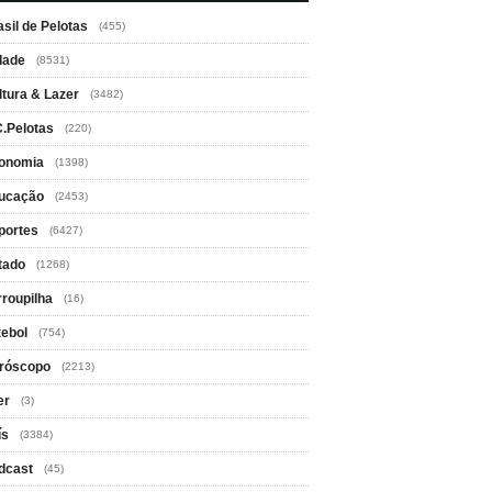
asil de Pelotas
(455)
dade
(8531)
ltura & Lazer
(3482)
C.Pelotas
(220)
onomia
(1398)
ucação
(2453)
portes
(6427)
tado
(1268)
rroupilha
(16)
tebol
(754)
róscopo
(2213)
er
(3)
ís
(3384)
dcast
(45)