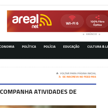
ANÚNCIO
CONOMIA
POLÍTICA
POLÍCIA
EDUCAÇÃO
CULTURA & L
⌂
VOLTAR PARA PÁGINA INICIAL

SE INSCREVA NO FEED RSS
 ACOMPANHA ATIVIDADES DE