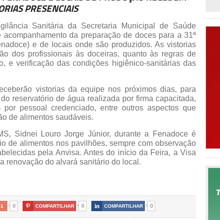
ORIAS PRESENCIAIS
ilância Sanitária da Secretaria Municipal de Saúde
de acompanhamento da preparação de doces para a 31ª
nadoce) e de locais onde são produzidos. As vistorias
ção dos profissionais às doceiras, quanto às regras de
, e verificação das condições higiênico-sanitárias das
eceberão vistorias da equipe nos próximos dias, para
a do reservatório de água realizada por firma capacitada,
 por pessoal credenciado, entre outros aspectos que
ão de alimentos saudáveis.
S, Sidnei Louro Jorge Júnior, durante a Fenadoce é
rcio de alimentos nos pavilhões, sempre com observação
elecidas pela Anvisa. Antes do início da Feira, a Visa
a renovação do alvará sanitário do local.
0
0
0
+1

COMPARTILHAR

COMPARTILHAR