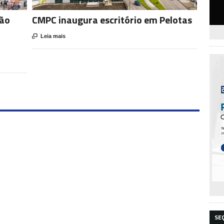
ção
CMPC inaugura escritório em Pelotas

Leia mais
SE