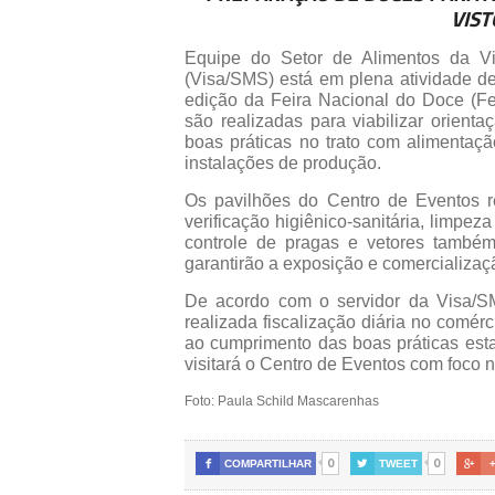
VIST
Equipe do Setor de Alimentos da Vig
(Visa/SMS) está em plena atividade 
edição da Feira Nacional do Doce (Fe
são realizadas para viabilizar orienta
boas práticas no trato com alimentação
instalações de produção.
Os pavilhões do Centro de Eventos r
verificação higiênico-sanitária, limpez
controle de pragas e vetores também
garantirão a exposição e comercializaç
De acordo com o servidor da Visa/SM
realizada fiscalização diária no comé
ao cumprimento das boas práticas estab
visitará o Centro de Eventos com foco n
Foto: Paula Schild Mascarenhas
0
0

COMPARTILHAR

TWEET
