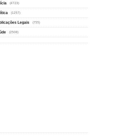
ícia
(4723)
ítica
(1257)
blicações Legais
(755)
úde
(2508)