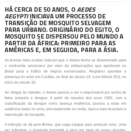
HÁ CERCA DE 50 ANOS, O
AEDES
AEGYPTI
INICIAVA UM PROCESSO DE
TRANSIÇÃO DE MOSQUITO SELVAGEM
PARA URBANO. ORIGINÁRIO DO EGITO, O
MOSQUITO SE DISPERSOU PELO MUNDO A
PARTIR DA ÁFRICA: PRIMEIRO PARA AS
AMÉRICAS E, EM SEGUIDA, PARA A ÁSIA.
As teorias mais aceitas indicam que o
Aedes
tenha se disseminado para
o continente americano por meio de embarcações que aportaram no
Brasil para o tráfico de negros escravizados. Registros apontam a
presença do vetor em Curitiba, no final do século 19, e em Niterói (RJ), no
início do século 20.
Ao chegar às cidades, o
Aedes
passou a ser o responsável por surtos de
febre amarela e dengue. A partir de meados dos anos 1990, com a
classificação da dengue como doença endêmica, passou a estar em
evidência todos os anos, principalmente no verão, época mais favorável à
reprodução do mosquito.
A infecção se dá pela fêmea, que suga sangue para produzir ovos. Uma
vez infectado, o mosquito transmite o vírus por meio de novas picadas.