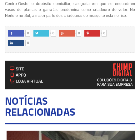
Centro-Oeste, o depósito domiciliar, categoria em que se enquadram
vasos de plantas e garrafas, predomina como criadouro do vetor. No
Norte e no Sul, a maior parte dos criadouros do mosquito está no lixo.
0
0
0
0




0

NOTÍCIAS
RELACIONADAS