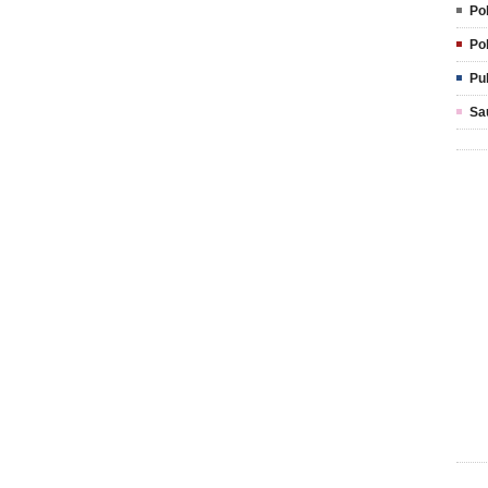
Pol
Pol
Pu
Sa