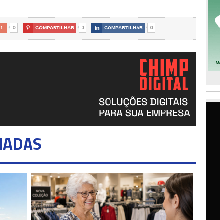
0
0
0
+1

COMPARTILHAR

COMPARTILHAR
NADAS