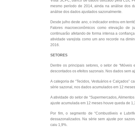
Vista SCPC, banco de dados utilizado pela CDL P
mesmo período de 2014, ainda na análise dos d
análise dos dados ajustados sazonalmente.
Desde julho deste ano, o indicador entrou em terri
Fatores macroeconômicos como elevação de ju
continuarão afetando de forma intensa a confianç
atividade varejista como um ano recorde na dimi
2016.
SETORES
Dentre os principais setores, o setor de “Móveis
descontados os efeitos sazonais. Nos dados sem aj
A categoria de “Tecidos, Vestuários e Calçados” c
série sazonal, nos dados acumulados em 12 meses
A atividade do setor de “Supermercados, Alimentos
ajuste acumulada em 12 meses houve queda de 1,
Por fim, o segmento de “Combustíveis e Lubrif
dessazonalizados. Na série sem ajuste por sazo
caiu 1,9%.