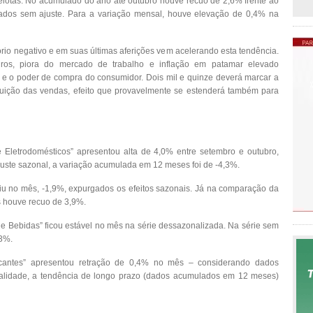
elotas. No acumulado do ano até outubro houve recuo de 2,6% frente ao
ados sem ajuste. Para a variação mensal, houve elevação de 0,4% na
tório negativo e em suas últimas aferições vem acelerando esta tendência.
ros, piora do mercado de trabalho e inflação em patamar elevado
a e o poder de compra do consumidor. Dois mil e quinze deverá marcar a
nuição das vendas, efeito que provavelmente se estenderá também para
 e Eletrodomésticos” apresentou alta de 4,0% entre setembro e outubro,
uste sazonal, a variação acumulada em 12 meses foi de -4,3%.
aiu no mês, -1,9%, expurgados os efeitos sazonais. Já na comparação da
 houve recuo de 3,9%.
 e Bebidas” ficou estável no mês na série dessazonalizada. Na série sem
3%.
icantes” apresentou retração de 0,4% no mês – considerando dados
nalidade, a tendência de longo prazo (dados acumulados em 12 meses)