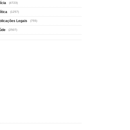
ícia
(4723)
ítica
(1257)
blicações Legais
(755)
úde
(2507)