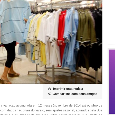
Imprimir esta notícia

Compartilhe com seus amigos

na variação acumulada em 12 meses (novembro de 2014 até outubro de
 com dados nacionais do varejo, sem ajustes sazonal, apurados pela Boa