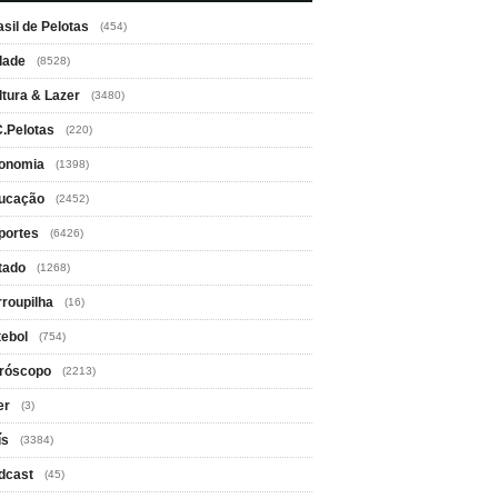
asil de Pelotas
(454)
dade
(8528)
ltura & Lazer
(3480)
C.Pelotas
(220)
onomia
(1398)
ucação
(2452)
portes
(6426)
tado
(1268)
rroupilha
(16)
tebol
(754)
róscopo
(2213)
er
(3)
ís
(3384)
dcast
(45)