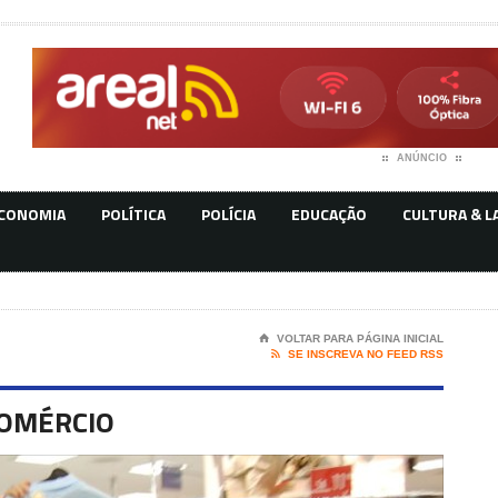
ANÚNCIO
CONOMIA
POLÍTICA
POLÍCIA
EDUCAÇÃO
CULTURA & L
⌂
VOLTAR PARA PÁGINA INICIAL

SE INSCREVA NO FEED RSS
COMÉRCIO