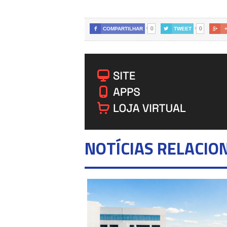
0
0

COMPARTILHAR

TWEET

NOTÍCIAS RELACIO