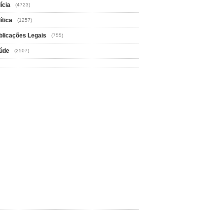
ícia
(4723)
ítica
(1257)
blicações Legais
(755)
úde
(2507)