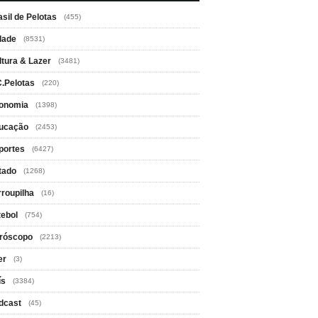
asil de Pelotas
(455)
dade
(8531)
ltura & Lazer
(3481)
C.Pelotas
(220)
onomia
(1398)
ucação
(2453)
portes
(6427)
tado
(1268)
rroupilha
(16)
tebol
(754)
róscopo
(2213)
er
(3)
ís
(3384)
dcast
(45)