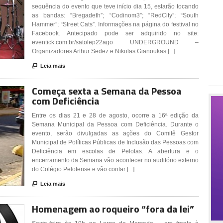
sequência do evento que teve início dia 15, estarão tocando
as bandas: “Bregadeth”; “Codinom3”; “RedCity”; “South
Hammer”; “Street Cats”. Informações na página do festival no
Facebook. Antecipado pode ser adquirido no site:
eventick.com.br/satolep22ago UNDERGROUND –
Organizadores Arthur Sedez e Nikolas Gianoukas [...]

Leia mais
Começa sexta a Semana da Pessoa
com Deficiência
Entre os dias 21 e 28 de agosto, ocorre a 16ª edição da
Semana Municipal da Pessoa com Deficiência. Durante o
evento, serão divulgadas as ações do Comitê Gestor
Municipal de Políticas Públicas de Inclusão das Pessoas com
Deficiência em escolas de Pelotas. A abertura e o
encerramento da Semana vão acontecer no auditório externo
do Colégio Pelotense e vão contar [...]

Leia mais
Homenagem ao roqueiro “fora da lei”