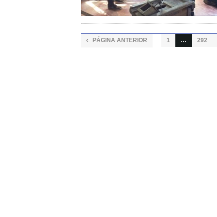
PÁGINA ANTERIOR
1
…
292
