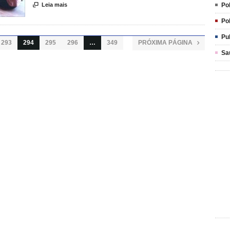
Pol

Leia mais
Pol
Pu
293
294
295
296
…
349
PRÓXIMA PÁGINA

Sa