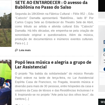
SETE AO ENTARDECER : O avesso da
Babilônia no Passo do Salso
Segunda às 18h30min na Fábrica Cultural – Félix 952 -, Edu
“Caboclo” Damatta apresentará “Babilônia... lado B” Por
Carlos Cogoy Sete ao Entardecer do Theatro Sete de Abril,
como tributo ao artista e ativista cultural Edu “Caboclo”
Damatta. Há três décadas, ele empenha-se pela criação de
sonoridade original e questionadora. Além da música,
produção de documentários e inúmeros eventos culturais.
Para o [...]

Leia mais
Popó leva música e alegria a grupo de
Lar Assistencial
O projeto “Na batida da solidariedade” do músico Renato
Popó esteve na tarde de terça-feira, no Lar Assistencial
Espírita Casa de Francisco, no Fragata, levando música e
diversão para mais de 30 pessoas, entre hóspedes da casa e
usuários da Casa de Idosos e das Residências Inclusivas I e
II. Inspirando-se no projeto “Arte pela luz dos olhos teus”, da
cantora [...]
SE