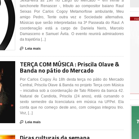
Sexta-feira às 19h no Largo do Mercado – em frente à
lanchonete Renascer -, tributo ao compositor baiano Raul
Seixas Por Carlos Cogoy Metamorfose ambulante, Meu
amigo Pedro, Tente outra vez e Sociedade alternativa.
Músicas que serão interpretadas na 3ª Passeata do Raul. A
coordenação está a cargo de Daniela Neris, Marcelo
Damasceno e Samuel Ávila. O evento reunirá admiradores
da trajetória [...]

Leia mais
TERÇA COM MÚSICA : Priscila Olave &
Banda no pátio do Mercado
Por Carlos Cogoy Às 18h desta terça no pátio do Mercado
Central, Priscila Olave & Banda no projeto Terça com Música
– iniciativa sob a coordenação de Tato Ribeiro da banca 42.
Natural de Candiota, Priscila (24 anos), está cursando o
sexto semestre da licenciatura em música na UFPel. Ela
conta que no começo deste ano, com colegas integrou trio.
Voz, [...]

Leia mais
Dicas culturais da semana