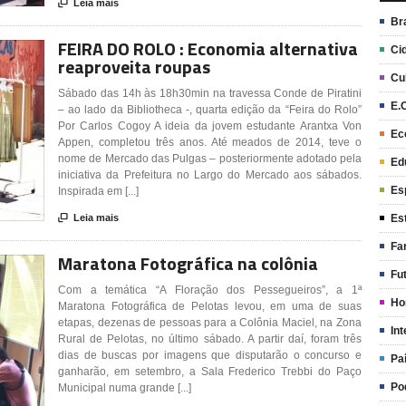

Leia mais
Br
FEIRA DO ROLO : Economia alternativa
Ci
reaproveita roupas
Cu
Sábado das 14h às 18h30min na travessa Conde de Piratini
E.
– ao lado da Bibliotheca -, quarta edição da “Feira do Rolo”
Por Carlos Cogoy A ideia da jovem estudante Arantxa Von
Ec
Appen, completou três anos. Até meados de 2014, teve o
nome de Mercado das Pulgas – posteriormente adotado pela
Ed
iniciativa da Prefeitura no Largo do Mercado aos sábados.
Es
Inspirada em [...]
Es

Leia mais
Fa
Maratona Fotográfica na colônia
Fu
Com a temática “A Floração dos Pessegueiros”, a 1ª
Ho
Maratona Fotográfica de Pelotas levou, em uma de suas
etapas, dezenas de pessoas para a Colônia Maciel, na Zona
Int
Rural de Pelotas, no último sábado. A partir daí, foram três
dias de buscas por imagens que disputarão o concurso e
Pa
ganharão, em setembro, a Sala Frederico Trebbi do Paço
Po
Municipal numa grande [...]