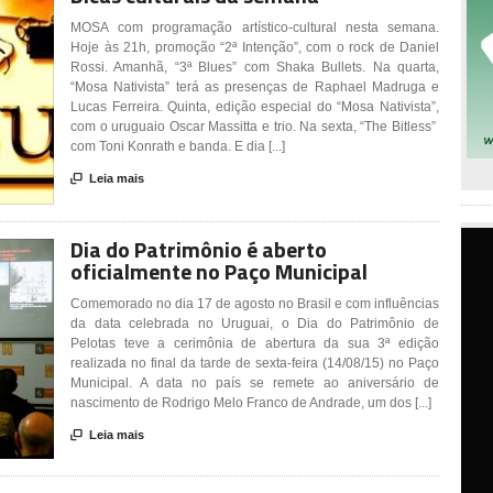
MOSA com programação artístico-cultural nesta semana.
Hoje às 21h, promoção “2ª Intenção”, com o rock de Daniel
Rossi. Amanhã, “3ª Blues” com Shaka Bullets. Na quarta,
“Mosa Nativista” terá as presenças de Raphael Madruga e
Lucas Ferreira. Quinta, edição especial do “Mosa Nativista”,
com o uruguaio Oscar Massitta e trio. Na sexta, “The Bitless”
com Toni Konrath e banda. E dia [...]

Leia mais
Dia do Patrimônio é aberto
oficialmente no Paço Municipal
Comemorado no dia 17 de agosto no Brasil e com influências
da data celebrada no Uruguai, o Dia do Patrimônio de
Pelotas teve a cerimônia de abertura da sua 3ª edição
realizada no final da tarde de sexta-feira (14/08/15) no Paço
Municipal. A data no país se remete ao aniversário de
nascimento de Rodrigo Melo Franco de Andrade, um dos [...]

Leia mais