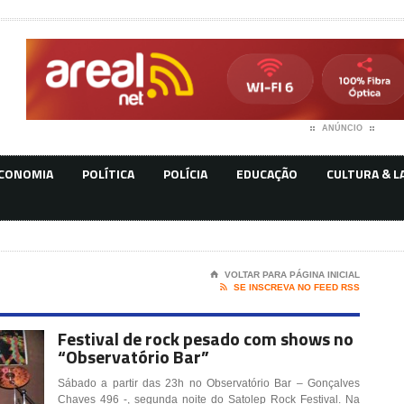
ANÚNCIO
CONOMIA
POLÍTICA
POLÍCIA
EDUCAÇÃO
CULTURA & L
⌂
VOLTAR PARA PÁGINA INICIAL

SE INSCREVA NO FEED RSS
Festival de rock pesado com shows no
“Observatório Bar”
Sábado a partir das 23h no Observatório Bar – Gonçalves
Chaves 496 -, segunda noite do Satolep Rock Festival. Na