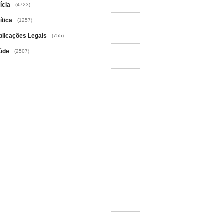
ícia
(4723)
ítica
(1257)
blicações Legais
(755)
úde
(2507)