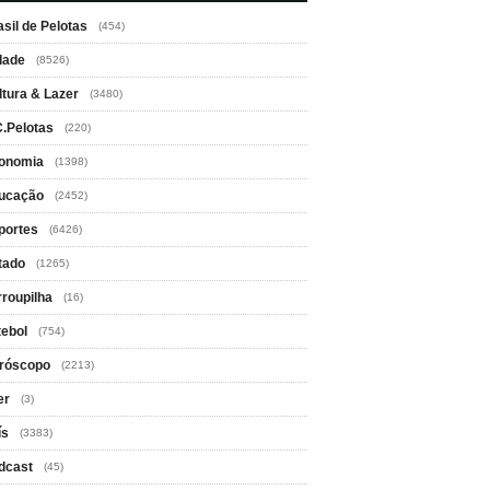
asil de Pelotas
(454)
dade
(8526)
ltura & Lazer
(3480)
C.Pelotas
(220)
onomia
(1398)
ucação
(2452)
portes
(6426)
tado
(1265)
rroupilha
(16)
tebol
(754)
róscopo
(2213)
er
(3)
ís
(3383)
dcast
(45)