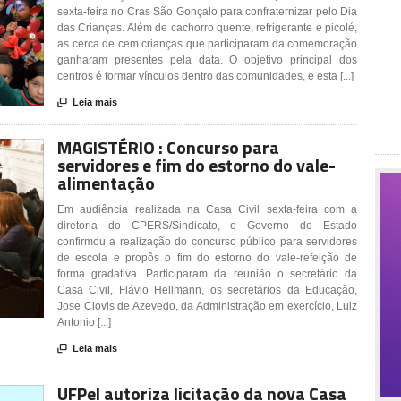
sexta-feira no Cras São Gonçalo para confraternizar pelo Dia
das Crianças. Além de cachorro quente, refrigerante e picolé,
as cerca de cem crianças que participaram da comemoração
ganharam presentes pela data. O objetivo principal dos
centros é formar vínculos dentro das comunidades, e esta [...]

Leia mais
MAGISTÉRIO : Concurso para
servidores e fim do estorno do vale-
alimentação
Em audiência realizada na Casa Civil sexta-feira com a
diretoria do CPERS/Sindicato, o Governo do Estado
confirmou a realização do concurso público para servidores
de escola e propôs o fim do estorno do vale-refeição de
forma gradativa. Participaram da reunião o secretário da
Casa Civil, Flávio Hellmann, os secretários da Educação,
Jose Clovis de Azevedo, da Administração em exercício, Luiz
Antonio [...]

Leia mais
UFPel autoriza licitação da nova Casa