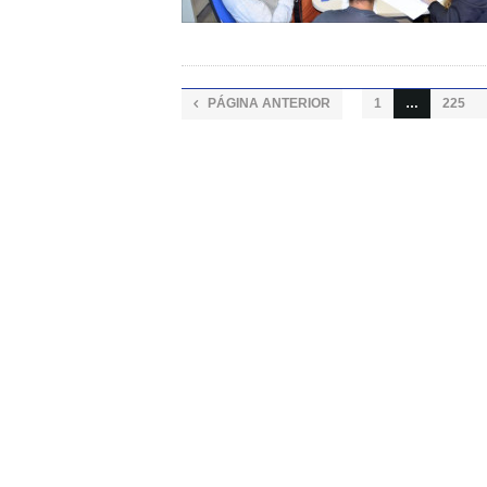
PÁGINA ANTERIOR
1
…
225
