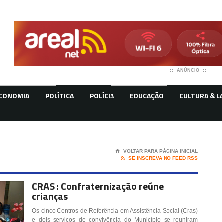
ANÚNCIO
CONOMIA
POLÍTICA
POLÍCIA
EDUCAÇÃO
CULTURA & L
⌂
VOLTAR PARA PÁGINA INICIAL

SE INSCREVA NO FEED RSS
CRAS : Confraternização reúne
crianças
Os cinco Centros de Referência em Assistência Social (Cras)
e dois serviços de convivência do Município se reuniram