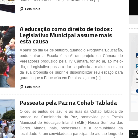

Leia mais
A educação como direito de todos :
Legislativo Municipal assume mais
esta causa
A partir do dia 04 de outubro, quando o Programa 'Educação,
pode entrar a Escola é sua!', um projeto da Câmara de
Vereadores produzido pela TV Câmara, for ao ar, ao meio-
dia, o Legislativo passa a dar sequência a mais uma etapa
da sua proposta de suprir e disponibilizar seu espaço para
garantir que a Educação em Pelotas seja um [...]

Leia mais
Passeata pela Paz na Cohab Tablada
O céu se pintou de azul e as ruas da Cohab Tablada de
branco na Caminhada da Paz, promovida pela Escola
Municipal de Educação Infantil (EMEI) Nossa Senhora das
Dores. Alunos, pais, professores e a comunidade da
SE
localidade foram convidados a participar do ato, ao longo de