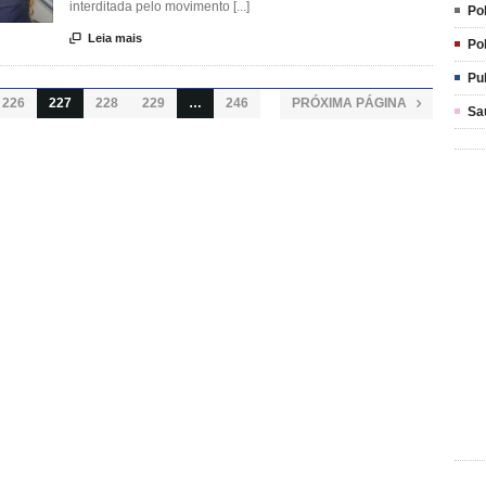
interditada pelo movimento [...]
Pol

Leia mais
Pol
Pu
226
227
228
229
…
246
PRÓXIMA PÁGINA

Sa