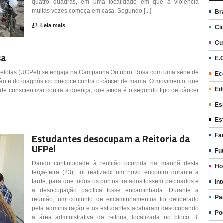
quatro quadras, em uma localidade em que a violência
muitas vezes começa em casa. Segundo [...]
Br

Leia mais
Ci
Cu
sa
E.
 Pelotas (UCPel) se engaja na Campanha Outubro Rosa com uma série de
Ec
ção e do diagnóstico precoce contra o câncer de mama. O movimento, que
Ed
de conscientizar contra a doença, que ainda é o segundo tipo de câncer
Es
Es
Estudantes desocupam a Reitoria da
Fa
UFPel
Fu
Dando continuidade à reunião ocorrida na manhã desta
Ho
terça-feira (23), foi realizado um novo encontro durante a
tarde, para que todos os pontos tratados fossem pactuados e
Int
a desocupação pacifica fosse encaminhada. Durante a
Pa
reunião, um conjunto de encaminhamentos foi deliberado
pela administração e os estudantes acabaram desocupando
Po
a área administrativa da reitoria, localizada no bloco B,