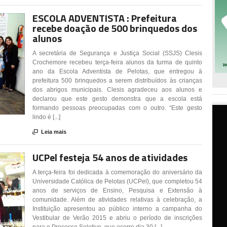
ESCOLA ADVENTISTA : Prefeitura
recebe doação de 500 brinquedos dos
alunos
A secretária de Segurança e Justiça Social (SSJS) Clesis
Crochemore recebeu terça-feira alunos da turma de quinto
ano da Escola Adventista de Pelotas, que entregou à
prefeitura 500 brinquedos a serem distribuídos às crianças
dos abrigos municipais. Clesis agradeceu aos alunos e
declarou que este gesto demonstra que a escola está
formando pessoas preocupadas com o outro. “Este gesto
lindo é [...]

Leia mais
UCPel festeja 54 anos de atividades
A terça-feira foi dedicada à comemoração do aniversário da
Universidade Católica de Pelotas (UCPel), que completou 54
anos de serviços de Ensino, Pesquisa e Extensão à
comunidade. Além de atividades relativas à celebração, a
Instituição apresentou ao público interno a campanha do
Vestibular de Verão 2015 e abriu o período de inscrições
para o Processo Seletivo, que ocorre dia 30 [...]