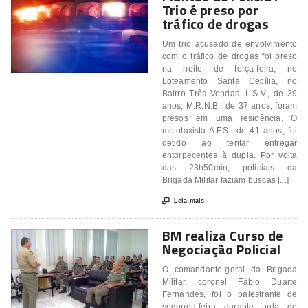
Trio é preso por
tráfico de drogas
Um trio acusado de envolvimento
com o tráfico de drogas foi preso
na noite de terça-feira, no
Loteamento Santa Cecília, no
Bairro Três Vendas. L.S.V., de 39
anos, M.R.N.B., de 37 anos, foram
presos em uma residência. O
mototaxista A.F.S., de 41 anos, foi
detido ao tentar entregar
entorpecentes à dupla. Por volta
das 23h50min, policiais da
Brigada Militar faziam buscas [...]

Leia mais
BM realiza Curso de
Negociação Policial
O comandante-geral da Brigada
Militar, coronel Fábio Duarte
Fernandes, foi o palestrante de
segunda-feira durante aula do