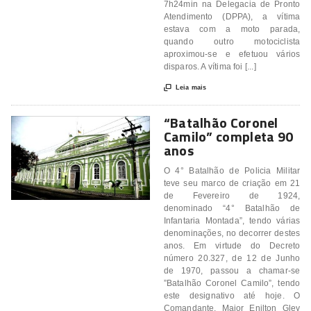
7h24min na Delegacia de Pronto
Atendimento (DPPA), a vítima
estava com a moto parada,
quando outro motociclista
aproximou-se e efetuou vários
disparos. A vítima foi [...]

Leia mais
“Batalhão Coronel
Camilo” completa 90
anos
O 4° Batalhão de Policia Militar
teve seu marco de criação em 21
de Fevereiro de 1924,
denominado “4° Batalhão de
Infantaria Montada”, tendo várias
denominações, no decorrer destes
anos. Em virtude do Decreto
número 20.327, de 12 de Junho
de 1970, passou a chamar-se
”Batalhão Coronel Camilo”, tendo
este designativo até hoje. O
Comandante, Major Enilton Gley