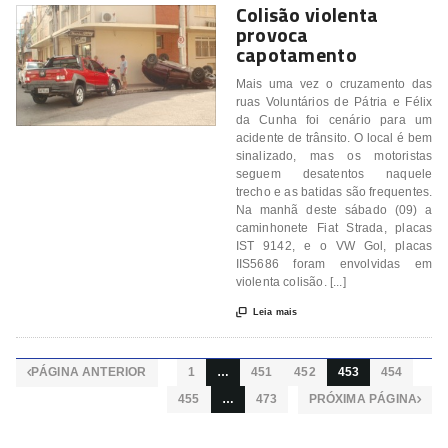
Colisão violenta
provoca
capotamento
Mais uma vez o cruzamento das
ruas Voluntários de Pátria e Félix
da Cunha foi cenário para um
acidente de trânsito. O local é bem
sinalizado, mas os motoristas
seguem desatentos naquele
trecho e as batidas são frequentes.
Na manhã deste sábado (09) a
caminhonete Fiat Strada, placas
IST 9142, e o VW Gol, placas
IIS5686 foram envolvidas em
violenta colisão. [...]

Leia mais
PÁGINA ANTERIOR
1
…
451
452
453
454

455
…
473
PRÓXIMA PÁGINA
