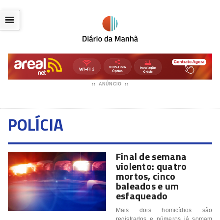
☰
ANÚNCIO
POLÍCIA
Final de semana
violento: quatro
mortos, cinco
baleados e um
esfaqueado
Mais dois homicídios são
registrados e números já somam