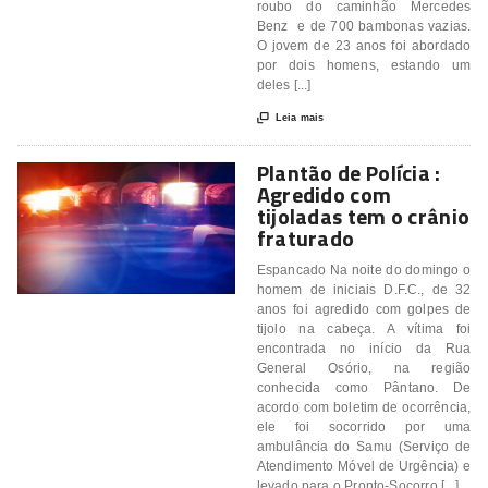
roubo do caminhão Mercedes
Benz e de 700 bambonas vazias.
O jovem de 23 anos foi abordado
por dois homens, estando um
deles [...]

Leia mais
Plantão de Polícia :
Agredido com
tijoladas tem o crânio
fraturado
Espancado Na noite do domingo o
homem de iniciais D.F.C., de 32
anos foi agredido com golpes de
tijolo na cabeça. A vítima foi
encontrada no início da Rua
General Osório, na região
conhecida como Pântano. De
acordo com boletim de ocorrência,
ele foi socorrido por uma
ambulância do Samu (Serviço de
Atendimento Móvel de Urgência) e
levado para o Pronto-Socorro [...]