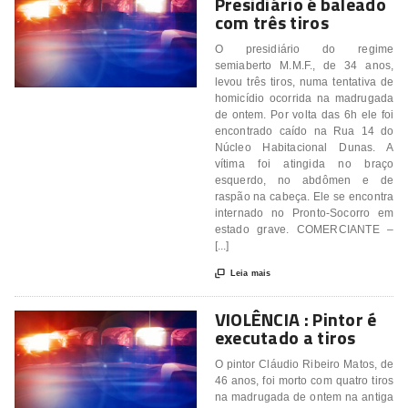
Presidiário é baleado
com três tiros
O presidiário do regime
semiaberto M.M.F., de 34 anos,
levou três tiros, numa tentativa de
homicídio ocorrida na madrugada
de ontem. Por volta das 6h ele foi
encontrado caído na Rua 14 do
Núcleo Habitacional Dunas. A
vítima foi atingida no braço
esquerdo, no abdômen e de
raspão na cabeça. Ele se encontra
internado no Pronto-Socorro em
estado grave. COMERCIANTE –
[...]

Leia mais
VIOLÊNCIA : Pintor é
executado a tiros
O pintor Cláudio Ribeiro Matos, de
46 anos, foi morto com quatro tiros
na madrugada de ontem na antiga