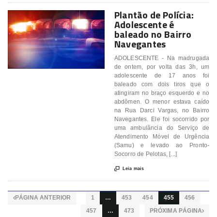
Plantão de Polícia:
Adolescente é
baleado no Bairro
Navegantes
ADOLESCENTE - Na madrugada
de ontem, por volta das 3h, um
adolescente de 17 anos foi
baleado com dois tiros que o
atingiram no braço esquerdo e no
abdômen. O menor estava caído
na Rua Darci Vargas, no Bairro
Navegantes. Ele foi socorrido por
uma ambulância do Serviço de
Atendimento Móvel de Urgência
(Samu) e levado ao Pronto-
Socorro de Pelotas, [...]

Leia mais
PÁGINA ANTERIOR
1
…
453
454
455
456

457
…
473
PRÓXIMA PÁGINA
