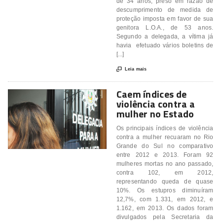
de 34 anos, preso em razão de
descumprimento de medida de
proteção imposta em favor de sua
genitora L.O.A., de 53 anos.
Segundo a delegada, a vítima já
havia efetuado vários boletins de
[...]

Leia mais
Caem índices de
violência contra a
mulher no Estado
Os principais índices de violência
contra a mulher recuaram no Rio
Grande do Sul no comparativo
entre 2012 e 2013. Foram 92
mulheres mortas no ano passado,
contra 102, em 2012,
representando queda de quase
10%. Os estupros diminuíram
12,7%, com 1.331, em 2012, e
1.162, em 2013. Os dados foram
divulgados pela Secretaria da