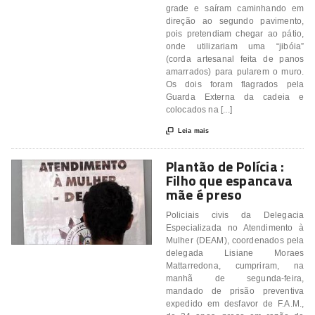
grade e saíram caminhando em
direção ao segundo pavimento,
pois pretendiam chegar ao pátio,
onde utilizariam uma “jibóia”
(corda artesanal feita de panos
amarrados) para pularem o muro.
Os dois foram flagrados pela
Guarda Externa da cadeia e
colocados na [...]

Leia mais
Plantão de Polícia :
Filho que espancava
mãe é preso
Policiais civis da Delegacia
Especializada no Atendimento à
Mulher (DEAM), coordenados pela
delegada Lisiane Moraes
Mattarredona, cumpriram, na
manhã de segunda-feira,
mandado de prisão preventiva
expedido em desfavor de F.A.M.,