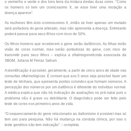
o vermelho e verde e dos tons terra da mistura destas duas cores. “Como
os homens só tem um cromossomo X, se esse tiver uma mutação a
doença aparece”.
As mulheres têm dois cromossomos X, então se tiver apenas um mutado
será portadora do gene alterado, mas não apresenta a doença. Entretanto
poderá passar para seus filhos com risco de 50%.
Os filhos homens que receberem o gene serão daltônicos. As filhas terão
visão de cores normal, mas serão portadoras do gene, com risco de
transmitir para seus filhos – explica a oftalmogeneticista associada da
SBGM, Juliana M Ferraz Sallum
A identificação é possível, geralmente, a partir de cinco anos de idade nas
consultas oftalmológicas. É comum que aos 5 anos seja possível fazer um
teste de Ishihara, que apresenta pontos coloridos que formam números. A
percepção dos números por um daltônico é diferente do indivíduo normal.
A médica explica que não há indicação de avaliações no pré-natal pois o
problema não é grave ou debilitante. O diagnóstico pode ser feito pelo
teste de cores nos primeiros anos de vida.
“O sequenciamento do gene relacionado ao daltonismo é possível mas só
tem uso para pesquisa. Não há mudança na conduta clínica, por isso o
teste genético não tem indicação” – completa.