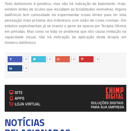
Todo daltonismo é genético, mas não há indicação de tratamento. Hoje,
existem lentes de óculos que ressaltam as tonalidades vermelhas. Alguns
daltônicos tem curiosidade de experimentar essas lentes para ter uma
percepção mais próxima dos indivíduos com visão de cores normais. Em
estudos experimentais já se inseriu o gene da opsina por Terapia Gênica
em primatas. Mas como se trata se problema que não causa limitação na
capacidade visual, não há indicação da aplicação desta terapia em
homens daltônicos.
0
0
0
0




0

NOTÍCIAS