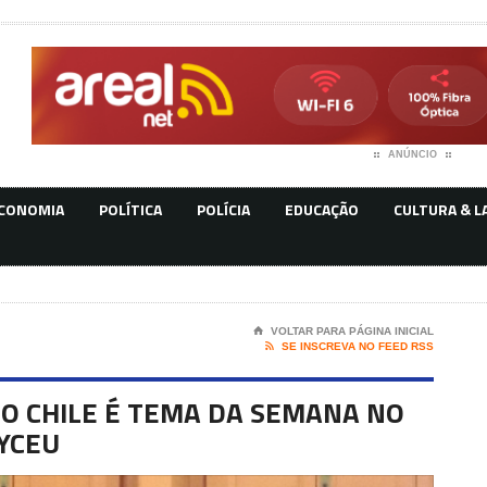
ANÚNCIO
CONOMIA
POLÍTICA
POLÍCIA
EDUCAÇÃO
CULTURA & L
⌂
VOLTAR PARA PÁGINA INICIAL

SE INSCREVA NO FEED RSS
O CHILE É TEMA DA SEMANA NO
YCEU