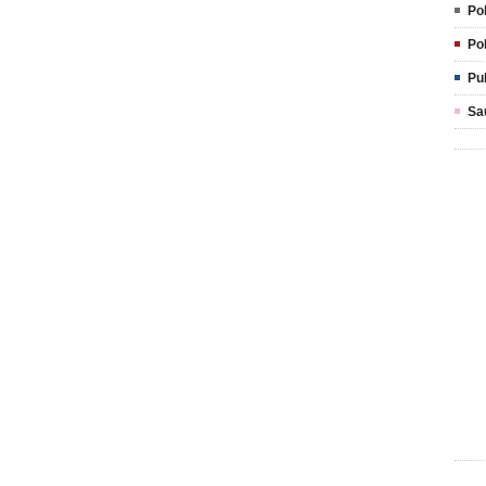
Pol
Pol
Pu
Sa