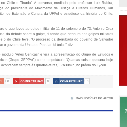
 no Chile e Tirania”. A conversa, mediada pelo professor Luiz Rubira,
a do presidente do Movimento de Justiça e Direitos Humanos, Jair
itor de Extensão e Cultura da UFPel e estudioso da história do Chile,
e o que levou ao golpe militar do 11 de setembro de 73, Antonio Cruz
cia do debate sobre o golpe, dizendo que nenhum dos golpes militares
ue o do Chile teve. “O processo da derrubada do governo de Salvador
ue o governo da Unidade Popular foi único”, diz.
do módulo “Artes Cênicas” e terá a apresentação do Grupo de Estudos e
ênicas (Grupo GEPPAC) com o espetáculo “Quantas coisas quesera hoje
o acontecem sempre às quartas-feiras, 17h30min, no prédio do Lyceu
0
0
0
+1

COMPARTILHAR

COMPARTILHAR
MAIS NOTÍCIAS DO AUTOR