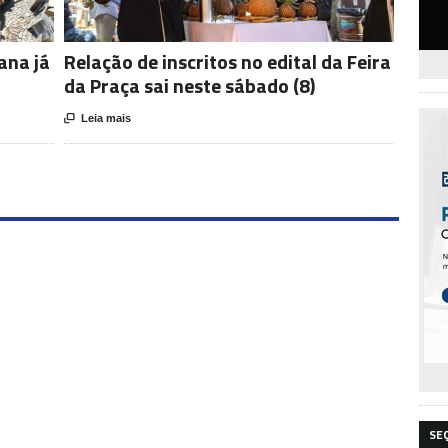
ana já
Relação de inscritos no edital da Feira
da Praça sai neste sábado (8)

Leia mais
SE