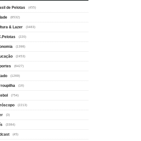
asil de Pelotas
(455)
dade
(8532)
ltura & Lazer
(3483)
C.Pelotas
(220)
onomia
(1398)
ucação
(2453)
portes
(6427)
tado
(1269)
rroupilha
(16)
tebol
(754)
róscopo
(2213)
er
(3)
ís
(3384)
dcast
(45)