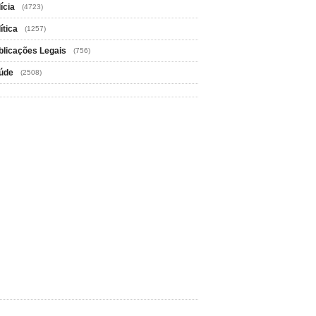
ícia
(4723)
ítica
(1257)
blicações Legais
(756)
úde
(2508)