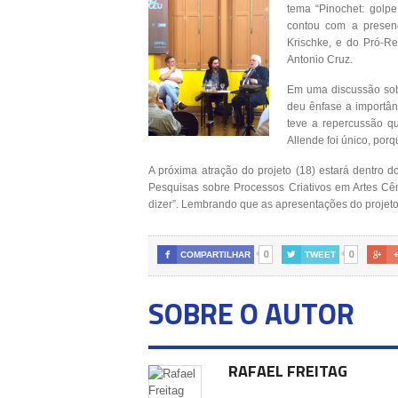
tema “Pinochet: golpe
contou com a presenç
Krischke, e do Pró-Re
Antonio Cruz.
Em uma discussão sobr
deu ênfase a importân
teve a repercussão q
Allende foi único, porq
A próxima atração do projeto (18) estará dentro 
Pesquisas sobre Processos Criativos em Artes C
dizer”. Lembrando que as apresentações do projet
0
0

COMPARTILHAR

TWEET

SOBRE O AUTOR
RAFAEL FREITAG