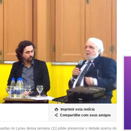
Imprimir esta notícia

Compartilhe com seus amigos

Quartas no Lyceu dessa semana (11) pôde presenciar o debate acerca do