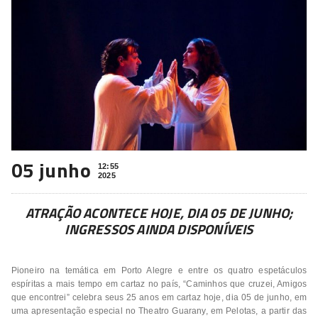
05 junho
12:55
2025
ATRAÇÃO ACONTECE HOJE, DIA 05 DE JUNHO;
INGRESSOS AINDA DISPONÍVEIS
Pioneiro na temática em Porto Alegre e entre os quatro espetáculos
espíritas a mais tempo em cartaz no país, “Caminhos que cruzei, Amigos
que encontrei” celebra seus 25 anos em cartaz hoje, dia 05 de junho, em
uma apresentação especial no Theatro Guarany, em Pelotas, a partir das